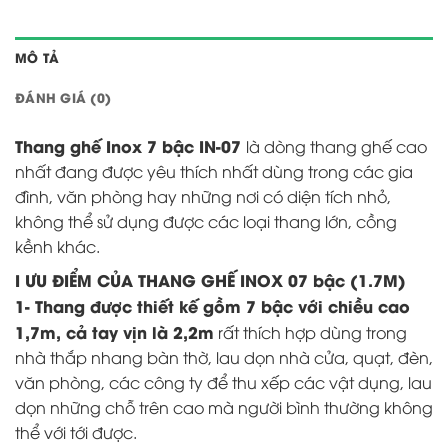
MÔ TẢ
ĐÁNH GIÁ (0)
Thang ghế Inox 7 bậc
IN-07
là dòng thang ghế cao
nhất đang được yêu thích nhất dùng trong các gia
đình, văn phòng hay những nơi có diện tích nhỏ,
không thể sử dụng được các loại thang lớn, cồng
kềnh khác.
I ƯU ĐIỂM CỦA THANG GHẾ INOX 07 bậc (1.7M)
1- Thang được thiết kế gồm 7 bậc với chiều cao
1,7m, cả tay vịn là 2,2m
rất thích hợp dùng trong
nhà thắp nhang bàn thờ, lau dọn nhà cửa, quạt, đèn,
văn phòng, các công ty để thu xếp các vật dụng, lau
dọn những chỗ trên cao mà người bình thường không
thể với tới được.