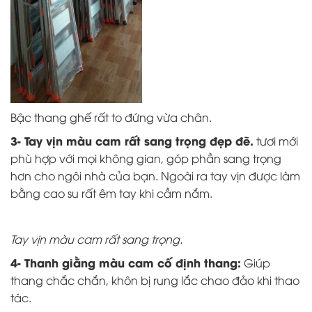
Bậc thang ghế rất to đứng vừa chân.
3- Tay vịn màu cam rất sang trọng đẹp đẽ.
tươi mới
phù hợp với mọi không gian, góp phần sang trọng
hơn cho ngôi nhà của bạn. Ngoài ra tay vịn được làm
bằng cao su rất êm tay khi cầm nắm.
Tay vịn màu cam rất sang trọng.
4- Thanh giằng màu cam cố định thang:
Giúp
thang chắc chắn, khôn bị rung lắc chao đảo khi thao
tác.