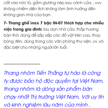
cất vào nóc tủ, gầm giường nép sau cánh cửa…vvv
không chiếm diện tích không làm ảnh hưởng đến
không gian nhà của bạn.
7- Thang ghế inox 7 bậc IN-07 thích hợp cho nhiều
việc trong gia đình:
lau dọn nhà cửa, thắp hương
bàn thờ, dùng để sắp xếp các đồ vật trên cao, thay
bóng đèn, dùng trong các văn phòng thư viện..vv. và
đặc biệt cho những người lớn tuổi.
—————————–
Thang nhôm Tiến Thắng tự hào là công
ty được bảo hộ độc quyền tại Việt Nam,
thang nhôm là dòng sản phẩm bán
chạy nhất Thị trường Việt Nam, Với uy tín
và kinh nghiệm lâu năm của mình ,