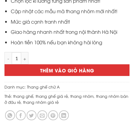
Chọn lọc kĩ lưỡng từng sản phẩm nhất!
Cập nhật các mẫu mã thang nhôm mới nhất!
Mức giá cạnh tranh nhất!
Giao hàng nhanh nhất trong nội thành Hà Nội
Hoàn tiền 100% nếu bạn không hài lòng
Thang ghế inox 7 bậc chắc chắn số lượng
THÊM VÀO GIỎ HÀNG
Danh mục:
Thang ghế chữ A
Thẻ:
thang ghế
,
thang ghế giá rẻ
,
thang nhôm
,
thang nhôm bán
ở đâu rẻ
,
thang nhôm giá rẻ