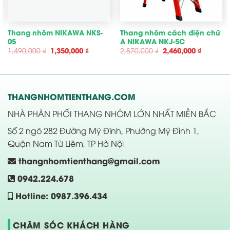
Thang nhôm NIKAWA NKS-
Thang nhôm cách điện chữ
05
A NIKAWA NKJ-5C
Giá
Giá
Giá
Giá
1,490,000
₫
1,350,000
₫
2,870,000
₫
2,460,000
₫
gốc
hiện
gốc
hiện
là:
tại
là:
tại
1,490,000 ₫.
là:
2,870,000 ₫.
là:
00 ₫.
1,350,000 ₫.
2,460,00
THANGNHOMTIENTHANG.COM
NHÀ PHÂN PHỐI THANG NHÔM LỚN NHẤT MIỀN BẮC
Số 2 ngõ 282 Đường Mỹ Đình, Phường Mỹ Đình 1,
Quận Nam Từ Liêm, TP Hà Nội
thangnhomtienthang@gmail.com
0942.224.678
Hotline: 0987.396.434
CHĂM SÓC KHÁCH HÀNG