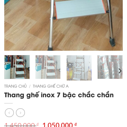
TRANG CHỦ
/
THANG GHẾ CHỮ A
Thang ghế inox 7 bậc chắc chắn
Giá
Giá
1,450,000
1,050,000
₫
₫