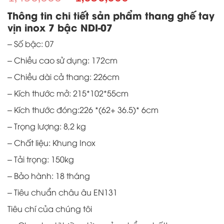
gốc
hiện
Thông tin chi tiết sản phẩm thang ghế tay
là:
tại
vịn inox 7 bậc NDI-07
1,450,000 ₫.
là:
1,050,000 ₫.
– Số bậc: 07
– Chiều cao sử dụng: 172cm
– Chiều dài cả thang: 226cm
– Kích thước mở: 215*102*55cm
– Kích thước đóng:226 *(62+ 36.5)* 6cm
– Trọng lượng: 8,2 kg
– Chất liệu: Khung Inox
– Tải trọng: 150kg
– Bảo hành: 18 tháng
– Tiêu chuẩn châu âu EN131
Tiêu chí của chúng tôi