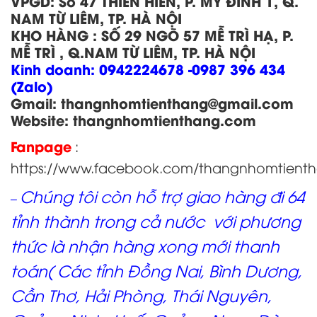
VPGD:
Số 47 THIÊN HIỀN, P. MỸ ĐÌNH 1, Q.
NAM TỪ LIÊM, TP. HÀ NỘI
KHO HÀNG
:
SỐ 29 NGÕ 57 MỄ TRÌ HẠ, P.
MỄ TRÌ , Q.NAM TỪ LIÊM, TP. HÀ NỘI
Kinh doanh:
0942224678 -0987 396 434
(Zalo)
Gmail: thangnhomtienthang
@gmail.com
Website:
thangnhomtienthang.com
Fanpage
:
https://www.facebook.com/thangnhomtient
Chúng tôi còn hỗ trợ giao hàng đi 64
–
tỉnh thành trong cả nước với phương
thức là nhận hàng xong mới thanh
toán( Các tỉnh Đồng Nai, Bình Dương,
Cần Thơ, Hải Phòng, Thái Nguyên,