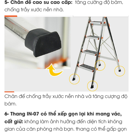
5- Chân đế cao su cao cấp:
tăng cường độ bám,
chống trầy xước nền nhà.
Chân đế chống trầy xước nền nhà và tăng cượng độ
bám.
6- Thang IN-07 có thể xếp gọn lại khi mang vác,
cất giữ:
không làm ảnh hưởng đến diện tích không
gian của căn phòng nhà bạn. thang có thể gấp gọn