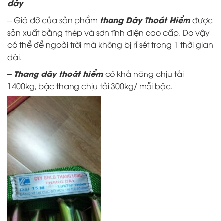
dây
thang Dây Thoát Hiểm
– Giá đỡ của sản phẩm
được
sản xuất bằng thép và sơn tĩnh điện cao cấp. Do vậy
có thể để ngoài trời mà không bị rỉ sét trong 1 thời gian
dài.
Thang dây thoát hiểm
–
có khả năng chịu tải
1400kg, bậc thang chịu tải 300kg/ mỗi bậc.