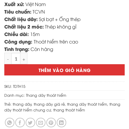
1,250,000 ₫.
Xuất xứ:
Việt Nam
Tiêu chuẩn:
TCVN
Chất liệu dây:
Sợi bạt + Ống thép
Chất liệu 2 móc:
Thép không gỉ
Chiều dài:
15m
Công dụng:
Thoát hiểm trên cao
Tình trạng:
Còn hàng
Thang dây thoát hiểm 15m giá rẻ chính hãng số lượng
THÊM VÀO GIỎ HÀNG
SKU:
TDTH15
Danh mục:
Thang dây thoát hiểm
Thẻ:
thang dây
,
thang dây giá rẻ
,
thang dây thoát hiểm
,
thang
dây thoát hiểm chung cư
,
thang thoát hiểm