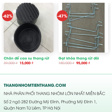
-62%
-47%
Chân đế cao su thang rút
Gạt khóa thang rút đôi
Giá
Giá
Giá
Giá
39,000
₫
15,000
₫
180,000
₫
95,000
₫
gốc
hiện
gốc
hiện
là:
tại
là:
tại
39,000 ₫.
là:
180,000 ₫.
là:
15,000 ₫.
95,000 ₫.
THANGNHOMTIENTHANG.COM
NHÀ PHÂN PHỐI THANG NHÔM LỚN NHẤT MIỀN BẮC
Số 2 ngõ 282 Đường Mỹ Đình, Phường Mỹ Đình 1,
Quận Nam Từ Liêm, TP Hà Nội