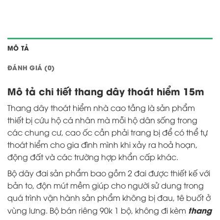
MÔ TẢ
ĐÁNH GIÁ (0)
Mô tả chi tiết thang dây thoát hiểm 15m
Thang dây
thoát hiểm nhà cao tầng là sản phẩm
thiết bị cứu hộ cá nhân mà mỗi hộ dân sống trong
các chung cư, cao ốc cần phải trang bị để có thể tự
thoát hiểm cho gia đình mình khi xảy ra hoả hoạn,
động đất và các trường hợp khẩn cấp khác.
Bộ dây đai sản phẩm bao gồm 2 đai được thiết kế với
bản to, độn mút mềm giúp cho người sử dung trong
quá trình vận hành sản phẩm không bị đau, tê buốt ở
thang
vùng lưng. Bộ bán riêng 90k 1 bộ, không đi kèm