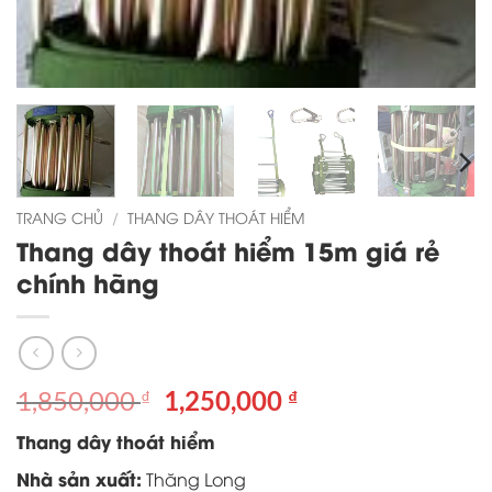
TRANG CHỦ
/
THANG DÂY THOÁT HIỂM
Thang dây thoát hiểm 15m giá rẻ
chính hãng
Giá
Giá
1,850,000
1,250,000
₫
₫
gốc
hiện
Thang dây thoát hiểm
là:
tại
1,850,000 ₫.
là:
Nhà sản xuất:
Thăng Long