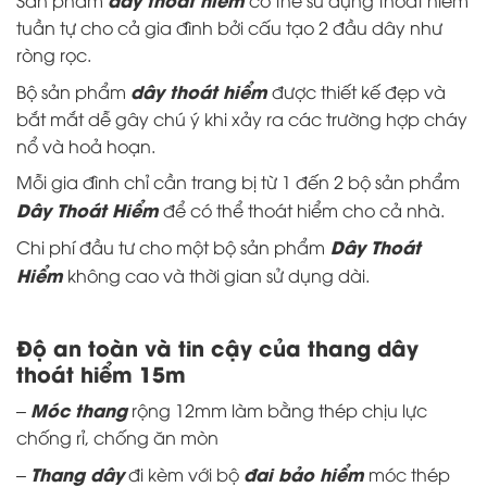
tuần tự cho cả gia đình bởi cấu tạo 2 đầu dây như
ròng rọc.
dây thoát hiểm
Bộ sản phẩm
được thiết kế đẹp và
bắt mắt dễ gây chú ý khi xảy ra các trường hợp cháy
nổ và hoả hoạn.
Mỗi gia đình chỉ cần trang bị từ 1 đến 2 bộ sản phẩm
Dây Thoát Hiểm
để có thể thoát hiểm cho cả nhà.
Dây Thoát
Chi phí đầu tư cho một bộ sản phẩm
Hiểm
không cao và thời gian sử dụng dài.
Độ an toàn và tin cậy của thang dây
thoát hiểm 15m
Móc thang
–
rộng 12mm làm bằng thép chịu lực
chống rỉ, chống ăn mòn
Thang dây
đai bảo hiểm
–
đi kèm với bộ
móc thép