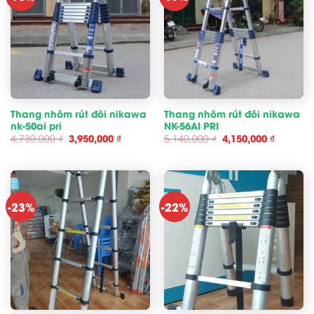
Thang nhôm rút đôi nikawa
Thang nhôm rút đôi nikawa
nk-50ai pri
NK-56AI PRI
Giá
Giá
Giá
Giá
4,730,000
₫
3,950,000
₫
5,140,000
₫
4,150,000
₫
gốc
hiện
gốc
hiện
là:
tại
là:
tại
4,730,000 ₫.
là:
5,140,000 ₫.
là:
3,950,000 ₫.
4,150,00
-23%
-22%