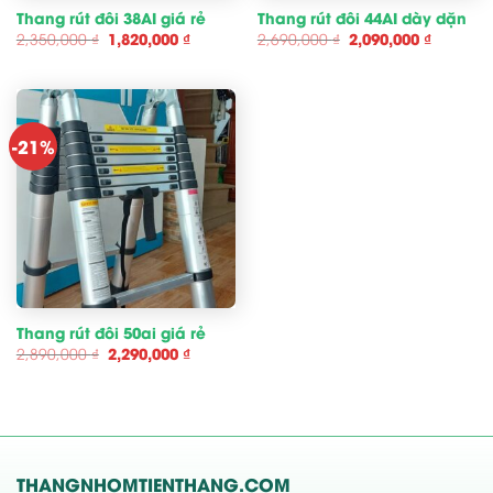
Thang rút đôi 38AI giá rẻ
Thang rút đôi 44AI dày dặn
Giá
Giá
Giá
Giá
2,350,000
₫
1,820,000
₫
2,690,000
₫
2,090,000
₫
gốc
hiện
gốc
hiện
là:
tại
là:
tại
2,350,000 ₫.
là:
2,690,000 ₫.
là:
1,820,000 ₫.
2,090,00
-21%
Thang rút đôi 50ai giá rẻ
Giá
Giá
2,890,000
₫
2,290,000
₫
gốc
hiện
là:
tại
2,890,000 ₫.
là:
2,290,000 ₫.
THANGNHOMTIENTHANG.COM