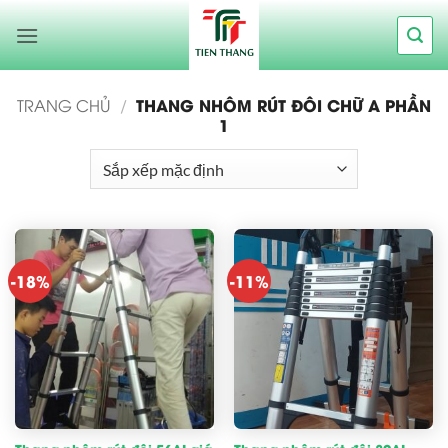
Bỏ
qua
nội
dung
THANG NHÔM RÚT ĐÔI CHỮ A PHẦN
TRANG CHỦ
/
1
-18%
-11%