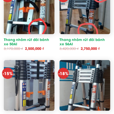
Thang nhôm rút đôi bánh
Thang nhôm rút đôi bánh
xe 50AI
xe 56AI
Giá
Giá
Giá
Giá
3,170,000
₫
2,500,000
₫
3,420,000
₫
2,750,000
₫
gốc
hiện
gốc
hiện
là:
tại
là:
tại
3,170,000 ₫.
là:
3,420,000 ₫.
là:
2,500,000 ₫.
2,750,00
-15%
-18%