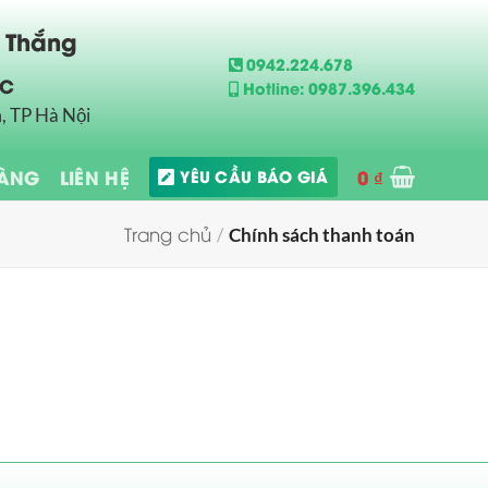
n Thắng
0942.224.678
ẮC
Hotline: 0987.396.434
, TP Hà Nội
HÀNG
LIÊN HỆ
0
₫
YÊU CẦU BÁO GIÁ
Trang chủ
/
Chính sách thanh toán