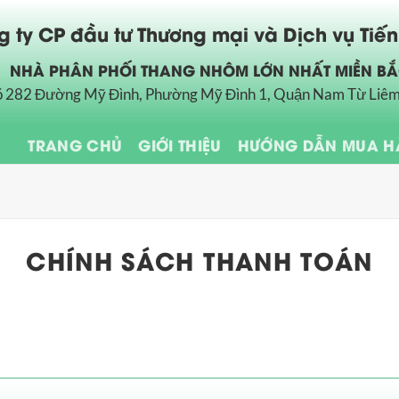
 ty CP đầu tư Thương mại và Dịch vụ Tiế
NHÀ PHÂN PHỐI THANG NHÔM LỚN NHẤT MIỀN B
õ 282 Đường Mỹ Đình, Phường Mỹ Đình 1, Quận Nam Từ Liêm
TRANG CHỦ
GIỚI THIỆU
HƯỚNG DẪN MUA 
CHÍNH SÁCH THANH TOÁN