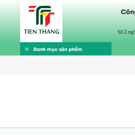
Bỏ
Công
qua
nội
dung
Số 2 ng
Danh mục sản phẩm