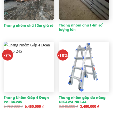
Thang nhôm chữ I 4m số
Thang nhôm chữ I 3m giá rẻ
lượng lớn
-7%
-10%
Thang Nhôm Gấp 4 Đoạn
Thang nhôm gấp đa năng
Pal B6-245
NIKAWA NKE-44
Giá
Giá
Giá
Giá
6,980,000
₫
6,480,000
₫
3,840,000
₫
3,450,000
₫
gốc
hiện
gốc
hiện
là:
tại
là:
tại