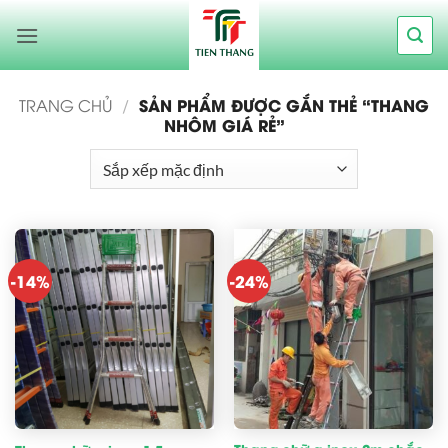
Bỏ
qua
nội
dung
SẢN PHẨM ĐƯỢC GẮN THẺ “THANG
TRANG CHỦ
/
NHÔM GIÁ RẺ”
-14%
-24%