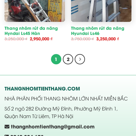
Thang nhôm rút đa năng
Thang nhôm rút đa năng
Hyndai Ls45 Hàn
Hyundai Ls46
Giá
Giá
Giá
Giá
3,250,000
₫
2,950,000
₫
3,750,000
₫
3,250,000
₫
gốc
hiện
gốc
hiện
là:
tại
là:
tại
3,250,000 ₫.
là:
3,750,000 ₫.
là:
2,950,000 ₫.
3,250,00
1
2
THANGNHOMTIENTHANG.COM
NHÀ PHÂN PHỐI THANG NHÔM LỚN NHẤT MIỀN BẮC
Số 2 ngõ 282 Đường Mỹ Đình, Phường Mỹ Đình 1,
Quận Nam Từ Liêm, TP Hà Nội
thangnhomtienthang@gmail.com