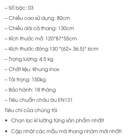
gốc
hiện
– Số bậc: 03
là:
tại
890,000 ₫.
là:
– Chiều cao sử dụng: 80cm
650,000 ₫.
– Chiều dài cả thang: 130cm
– Kích thước mở: 120*87*55cm
– Kích thước đóng:130 *(62+ 36.5)* 6cm
– Trọng lượng: 4,5 kg
– Chất liệu: Khung Inox
– Tải trọng: 150kg
– Bảo hành: 18 tháng
– Tiêu chuẩn châu âu EN131
Tiêu chí của chúng tôi
Chọn lọc kĩ lưỡng từng sản phẩm nhất!
Cập nhật các mẫu mã thang nhôm mới nhất!