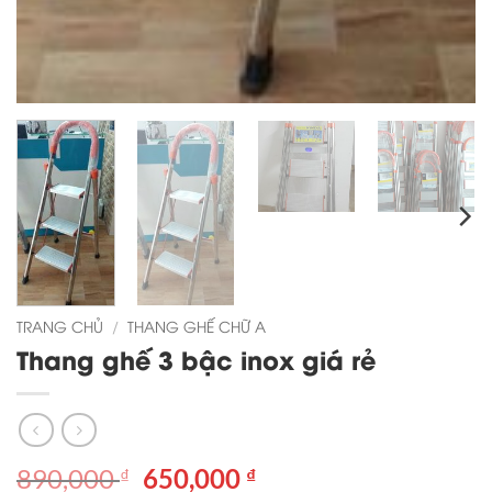
TRANG CHỦ
/
THANG GHẾ CHỮ A
Thang ghế 3 bậc inox giá rẻ
Giá
Giá
890,000
650,000
₫
₫