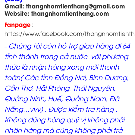
Gmail: thangnhomtienthang
@gmail.com
Website:
thangnhomtienthang.com
Fanpage
:
https://www.facebook.com/thangnhomtient
Chúng tôi còn hỗ trợ giao hàng đi 64
–
tỉnh thành trong cả nước với phương
thức là nhận hàng xong mới thanh
toán( Các tỉnh Đồng Nai, Bình Dương,
Cần Thơ, Hải Phòng, Thái Nguyên,
Quảng Ninh, Huế, Quảng Nam, Đà
Nẵng…vvv) . Được kiểm tra hàng .
Không đúng hàng quý vị không phải
nhận hàng mà cũng không phải trả