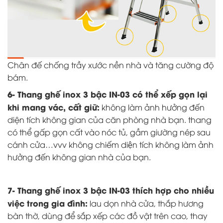
Chân đế chống trầy xước nền nhà và tăng cường độ
bám.
6- Thang ghế inox 3 bậc IN-03 có thể xếp gọn lại
khi mang vác, cất giữ:
không làm ảnh hưởng đến
diện tích không gian của căn phòng nhà bạn. thang
có thể gấp gọn cất vào nóc tủ, gầm giường nép sau
cánh cửa…vvv không chiếm diện tích không làm ảnh
hưởng đến không gian nhà của bạn.
7- Thang ghế inox 3 bậc IN-03 thích hợp cho nhiều
việc trong gia đình:
lau dọn nhà cửa, thắp hương
bàn thờ, dùng để sắp xếp các đồ vật trên cao, thay