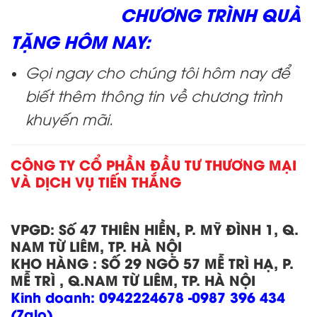
CHƯƠNG TRÌNH QUÀ
TẶNG HÔM NAY:
Gọi ngay cho chúng tôi hôm nay để
biết thêm thông tin về chương trình
khuyến mãi.
CÔNG TY CỔ PHẦN ĐẦU TƯ THƯƠNG MẠI
VÀ DỊCH VỤ TIẾN THẮNG
VPGD:
Số 47 THIÊN HIỀN, P. MỸ ĐÌNH 1, Q.
NAM TỪ LIÊM, TP. HÀ NỘI
KHO HÀNG
:
SỐ 29 NGÕ 57 MỄ TRÌ HẠ, P.
MỄ TRÌ , Q.NAM TỪ LIÊM, TP. HÀ NỘI
Kinh doanh:
0942224678 -0987 396 434
(Zalo)