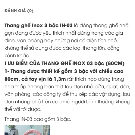
ĐÁNH GIÁ (0)
Thang ghế Inox 3 bậc
IN-03
là dòng thang ghế nhỏ
gọn đang được yêu thích nhất dùng trong các gia
đình, văn phòng hay những nơi có diện tích nhỏ,
không thể sử dụng được các loại thang lớn, cồng
kềnh khác.
I ƯU ĐIỂM CỦA THANG GHẾ INOX 03 bậc (80CM)
1- Thang được thiết kế gồm 3 bậc với chiều cao
80cm, cả tay vịn là 1,3m
rất thích hợp dùng trong
nhà thắp nhang bàn thờ, lau dọn nhà cửa, quạt, đèn,
văn phòng, các công ty để thu xếp các vật dụng, lau
dọn những chỗ trên cao mà người bình thường không
thể với tới được.
Thang IN-03 bao gồm 3 bậc.