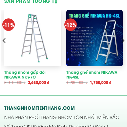
SẢN PHẨM TƯƠNG TỰ
-11%
-12%
Thang nhôm gấp đôi
Thang ghế nhôm NIKAWA
NIKAWA NKY-7C
NK-4SL
Giá
Giá
Giá
Giá
3,010,000
₫
2,680,000
₫
1,980,000
₫
1,750,000
₫
gốc
hiện
gốc
hiện
là:
tại
là:
tại
3,010,000 ₫.
là:
1,980,000 ₫.
là:
00 ₫.
2,680,000 ₫.
1,750,00
THANGNHOMTIENTHANG.COM
NHÀ PHÂN PHỐI THANG NHÔM LỚN NHẤT MIỀN BẮC
Số 2 ngõ 282 Đường Mỹ Đình, Phường Mỹ Đình 1,