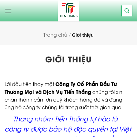
Bỏ
qua
nội
dung
Trang chủ
/
Giới thiệu
GIỚI THIỆU
Công Ty Cổ Phần Đầu Tư
Lời đầu tiên thay mặt
Thương Mại và Dịch Vụ Tiến Thắng
chúng tôi xin
chân thành cảm ơn quý khách hàng đã và đang
ủng hộ công ty chúng tôi trong suốt thời gian qua.
Thang nhôm Tiến Thắng tự hào là
công ty được bảo hộ độc quyền tại Việt