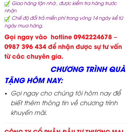
Giao hàng tận nhà , được kiểm tra hàng trước
nhận
Chế độ đổi trả miễn phí trong vòng 14 ngày kể từ
ngày mua hàng.
Gọi ngay vào hotline 0942224678 –
0987 396 434 để nhận được sự tư vấn
từ các chuyên gia.
CHƯƠNG TRÌNH QUÀ
TẶNG HÔM NAY:
Gọi ngay cho chúng tôi hôm nay để
biết thêm thông tin về chương trình
khuyến mãi.
CÔNG TY CỔ PHẦN ĐẦU TƯ THƯƠNG MẠI