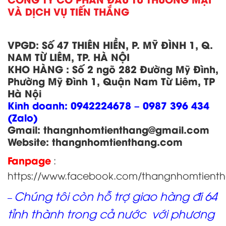
VÀ DỊCH VỤ TIẾN THẮNG
VPGD:
Số 47 THIÊN HIỀN, P. MỸ ĐÌNH 1, Q.
NAM TỪ LIÊM, TP. HÀ NỘI
KHO HÀNG
:
Số 2 ngõ 282 Đường Mỹ Đình,
Phường Mỹ Đình 1, Quận Nam Từ Liêm, TP
Hà Nội
Kinh doanh:
0942224678 – 0987 396 434
(Zalo)
Gmail: thangnhomtienthang
@gmail.com
Website:
thangnhomtienthang.com
Fanpage
:
https://www.facebook.com/thangnhomtient
Chúng tôi còn hỗ trợ giao hàng đi 64
–
tỉnh thành trong cả nước với phương