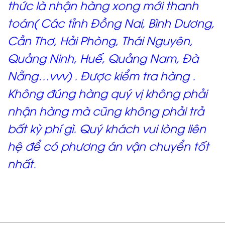
thức là nhận hàng xong mới thanh
toán( Các tỉnh Đồng Nai, Bình Dương,
Cần Thơ, Hải Phòng, Thái Nguyên,
Quảng Ninh, Huế, Quảng Nam, Đà
Nẵng…vvv) . Được kiểm tra hàng .
Không đúng hàng quý vị không phải
nhận hàng mà cũng không phải trả
bất kỳ phí gì. Quý khách vui lòng liên
hệ để có phương án vận chuyển tốt
nhất.