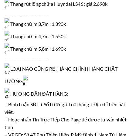
Thang rút lồng chữ a Huyndai LS46 : giá 2.690k
———————————
Thang chữ m 3,7m : 1.390k
Thang chữ m 4,7m : 1.550k
Thang chữ m 5,8m : 1.690k
———————————
LOẠI NÀO CŨNG RẺ, HÀNG CHÍNH HÃNG CHẤT
LƯỢNG
HƯỚNG DẪN ĐẶT HÀNG:
+ Bình Luận SĐT + Số Lượng + Loại hàng + Địa chỉ trên bài
viết.
+ Hoặc nhắn Tin Trực Tiếp Cho Page để được tư vấn nhiệt
tình
+ VPGD: Số 47 Phố Thiên Hiền, P Mỹ Đình 1, Nam Từ Liêm,