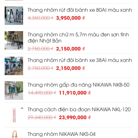
là:
tại
Thang nhôm rút đôi bánh xe 80AI màu xanh
4,920,000 ₫.
là:
Giá
Giá
3,950,000
₫
4,350,000
₫
4,620,000 ₫.
gốc
hiện
là:
tại
Thang nhôm chữ m 5,7m màu đen sơn tĩnh
4,350,000 ₫.
là:
điện Nhật Bản
3,950,000 ₫.
Giá
Giá
2,150,000
₫
2,750,000
₫
gốc
hiện
Thang nhôm rút đôi bánh xe 38AI màu xanh
là:
tại
2,750,000 ₫.
Giá
là:
Giá
2,150,000
₫
2,750,000
₫
gốc
2,150,000 ₫.
hiện
là:
tại
Thang nhôm gấp đa năng NIKAWA NKB-50
2,750,000 ₫.
là:
Giá
Giá
11,910,000
₫
14,490,000
₫
2,150,000 ₫.
gốc
hiện
là:
tại
Thang cách điện ba đoạn NIKAWA NKL-120
14,490,000 ₫.
là:
Giá
Giá
23,990,000
₫
29,340,000
₫
11,910,000 ₫.
gốc
hiện
là:
tại
Thang nhôm NIKAWA NKS-04
29,340,000 ₫.
là: