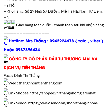
Hà Nội
+ Kho hàng : Số 29 Ngõ 57 Đường Mễ Trì Hạ, Nam Từ Liêm,
HN
Giao hàng toàn quốc – thanh toán sau khi nhận hàng.
——————————————-
Hotline: Mrs Thắng : 0942224678 ( zalo , viber )
Hoặc 0987396434
CÔNG TY CỔ PHẦN ĐẦU TƯ THƯƠNG MẠI VÀ
DỊCH VỤ TIẾN THẮNG
Face : Đinh Thị Thắng
Wed :
thangnhomtienthang.com
Link Shopee:
https://shopee.vn/thangnhomgiarenhat
Link Sendo:
https://www.sendo.vn/shop/thang-nhom-