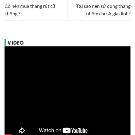
Có nên mua thang rút cũ
Tại sao nên sử dụng thang
không ?
nhôm chữ A gia đình?
VIDEO