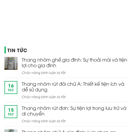
TIN TỨC
Thang nhôm ghế gia đình: Sự thoải mái và tiện
lợi cho gia đình
ở
Chức năng bình luận bị tắt
Thang
nhôm
Thang nhôm rút đôi chữ A: Thiết kế tiện ích và
16
ghế
dễ sử dụng
Th7
gia
ở
Chức năng bình luận bị tắt
đình:
Thang
Sự
nhôm
Thang nhôm rút đơn: Sự tiện lợi trong lưu trữ và
thoải
15
rút
mái
di chuyển
Th7
đôi
và
ở
Chức năng bình luận bị tắt
chữ
tiện
Thang
A:
lợi
nhôm
Thiết