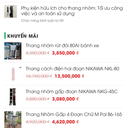
Thang
thang
tìm
nhôm
Phụ kiện hữu ích cho thang nhôm: Tối ưu công
nhôm
và
dự
chữ
việc và an toàn sử dụng
mua
án:
M:
ở
Chức năng bình luận bị tắt
Sử
Sự
Phụ
dụng
lựa
kiện
trong
chọn
KHUYẾN MÃI
hữu
xây
cho
ích
dựng
gia
Thang nhôm rút đôi 80AI bánh xe
cho
và
đình
thang
công
và
Giá
Giá
3,850,000
₫
4,350,000
₫
nhôm:
trình
công
gốc
hiện
Tối
việc
là:
tại
ưu
Thang cách điện hai đoạn NIKAWA NKL-80
công
4,350,000 ₫.
là:
việc
Giá
Giá
13,500,000
₫
16,760,000
₫
3,850,000 ₫.
và
gốc
hiện
an
là:
tại
toàn
Thang nhôm gấp đoạn NIKAWA NKG-45C
16,760,000 ₫.
là:
sử
Giá
Giá
3,080,000
₫
3,880,000
₫
dụng
13,500,000 ₫.
gốc
hiện
là:
tại
Thang Nhôm Gấp 4 Đoạn Chữ M Pal B6-165
3,880,000 ₫.
là:
Giá
Giá
4,620,000
₫
4,920,000
₫
3,080,000 ₫.
gốc
hiện