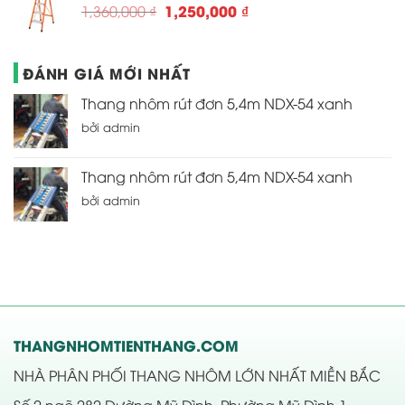
Giá
Giá
1,250,000
₫
1,360,000
₫
23,990,000 ₫.
gốc
hiện
là:
tại
1,360,000 ₫.
là:
ĐÁNH GIÁ MỚI NHẤT
1,250,000 ₫.
Thang nhôm rút đơn 5,4m NDX-54 xanh
bởi admin
Thang nhôm rút đơn 5,4m NDX-54 xanh
bởi admin
THANGNHOMTIENTHANG.COM
NHÀ PHÂN PHỐI THANG NHÔM LỚN NHẤT MIỀN BẮC