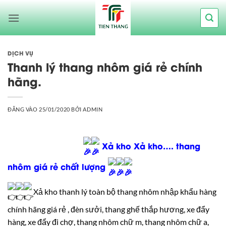
Bỏ
qua
nội
dung
DỊCH VỤ
Thanh lý thang nhôm giá rẻ chính
hãng.
ĐĂNG VÀO
25/01/2020
BỞI
ADMIN
Xả kho Xả kho…. thang
nhôm giá rẻ chất lượng
Xả kho thanh lý toàn bộ thang nhôm nhập khẩu hàng
chính hãng giá rẻ , đèn sưởi, thang ghế thắp hương, xe đẩy
hàng, xe đẩy đi chợ, thang nhôm chữ m, thang nhôm chữ a,