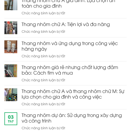
Thang nhôm chữ A gia đình: Lựa chọn an
cho
rút
kế
toàn cho gia đình
gia
đơn:
tiện
đình
ở
Chức năng bình luận bị tắt
Sự
ích
Thang
tiện
và
nhôm
Thang nhôm chữ A: Tiện lợi và đa năng
lợi
dễ
chữ
trong
sử
ở
Chức năng bình luận bị tắt
A
lưu
dụng
Thang
gia
trữ
nhôm
Thang nhôm và ứng dụng trong công việc
đình:
và
chữ
Lựa
hàng ngày
di
A:
chọn
chuyển
ở
Chức năng bình luận bị tắt
Tiện
an
Thang
lợi
toàn
nhôm
và
Thang nhôm giá rẻ nhưng chất lượng đảm
cho
và
đa
bảo: Cách tìm và mua
gia
ứng
năng
đình
ở
Chức năng bình luận bị tắt
dụng
Thang
trong
nhôm
Thang nhôm chữ A và thang nhôm chữ M: Sự
công
giá
việc
lựa chọn cho gia đình và công việc
rẻ
hàng
ở
Chức năng bình luận bị tắt
nhưng
ngày
Thang
chất
nhôm
Thang nhôm dự án: Sử dụng trong xây dựng
lượng
03
chữ
đảm
và công trình
Th7
A
bảo:
ở
Chức năng bình luận bị tắt
và
Cách