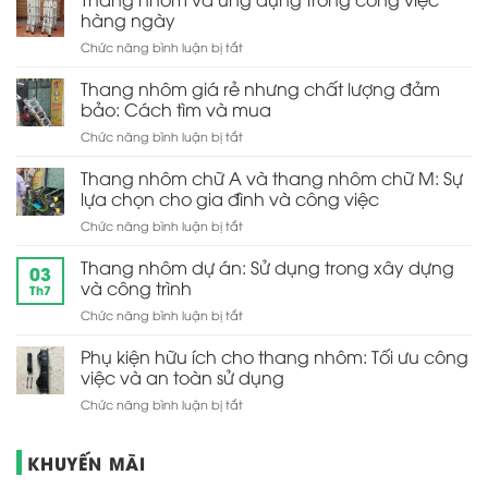
chữ
Lựa
hàng ngày
di
A:
chọn
chuyển
ở
Chức năng bình luận bị tắt
Tiện
an
Thang
lợi
toàn
nhôm
và
Thang nhôm giá rẻ nhưng chất lượng đảm
cho
và
đa
bảo: Cách tìm và mua
gia
ứng
năng
đình
ở
Chức năng bình luận bị tắt
dụng
Thang
trong
nhôm
Thang nhôm chữ A và thang nhôm chữ M: Sự
công
giá
việc
lựa chọn cho gia đình và công việc
rẻ
hàng
ở
Chức năng bình luận bị tắt
nhưng
ngày
Thang
chất
nhôm
Thang nhôm dự án: Sử dụng trong xây dựng
lượng
03
chữ
đảm
và công trình
Th7
A
bảo:
ở
Chức năng bình luận bị tắt
và
Cách
Thang
thang
tìm
nhôm
Phụ kiện hữu ích cho thang nhôm: Tối ưu công
nhôm
và
dự
chữ
việc và an toàn sử dụng
mua
án:
M:
ở
Chức năng bình luận bị tắt
Sử
Sự
Phụ
dụng
lựa
kiện
trong
chọn
KHUYẾN MÃI
hữu
xây
cho
ích
dựng
gia