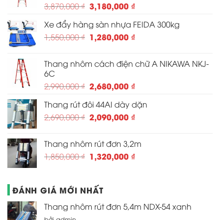
Giá
Giá
3,180,000
₫
3,870,000
₫
gốc
hiện
Xe đẩy hàng sàn nhựa FEIDA 300kg
là:
tại
3,870,000 ₫.
Giá
là:
Giá
1,280,000
₫
1,550,000
₫
gốc
3,180,000 ₫.
hiện
là:
tại
Thang nhôm cách điện chữ A NIKAWA NKJ-
1,550,000 ₫.
là:
6C
1,280,000 ₫.
Giá
Giá
2,680,000
₫
2,990,000
₫
gốc
hiện
Thang rút đôi 44AI dày dặn
là:
tại
2,990,000 ₫.
Giá
là:
Giá
2,090,000
₫
2,690,000
₫
gốc
2,680,000 ₫.
hiện
là:
tại
Thang nhôm rút đơn 3,2m
2,690,000 ₫.
là:
Giá
Giá
1,320,000
₫
1,850,000
₫
2,090,000 ₫.
gốc
hiện
là:
tại
1,850,000 ₫.
là:
ĐÁNH GIÁ MỚI NHẤT
1,320,000 ₫.
Thang nhôm rút đơn 5,4m NDX-54 xanh
bởi admin