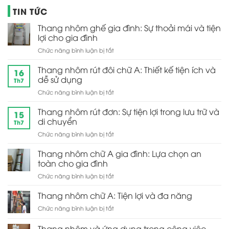
TIN TỨC
Thang nhôm ghế gia đình: Sự thoải mái và tiện
lợi cho gia đình
ở
Chức năng bình luận bị tắt
Thang
nhôm
Thang nhôm rút đôi chữ A: Thiết kế tiện ích và
16
ghế
dễ sử dụng
Th7
gia
ở
Chức năng bình luận bị tắt
đình:
Thang
Sự
nhôm
Thang nhôm rút đơn: Sự tiện lợi trong lưu trữ và
thoải
15
rút
mái
di chuyển
Th7
đôi
và
ở
Chức năng bình luận bị tắt
chữ
tiện
Thang
A:
lợi
nhôm
Thang nhôm chữ A gia đình: Lựa chọn an
Thiết
cho
rút
kế
toàn cho gia đình
gia
đơn:
tiện
đình
ở
Chức năng bình luận bị tắt
Sự
ích
Thang
tiện
và
nhôm
Thang nhôm chữ A: Tiện lợi và đa năng
lợi
dễ
chữ
trong
sử
ở
Chức năng bình luận bị tắt
A
lưu
dụng
Thang
gia
trữ
nhôm
Thang nhôm và ứng dụng trong công việc
đình:
và