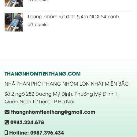
Thang nhôm rút đơn 5,4m NDX-54 xanh
bởi admin
THANGNHOMTIENTHANG.COM
NHÀ PHÂN PHỐI THANG NHÔM LỚN NHẤT MIỀN BẮC
Số 2 ngõ 282 Đường Mỹ Đình, Phường Mỹ Đình 1,
Quận Nam Từ Liêm, TP Hà Nội
thangnhomtienthang@gmail.com
0942.224.678
Hotline: 0987.396.434