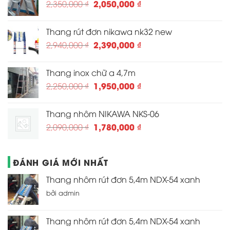
Giá
Giá
2,050,000
₫
2,350,000
₫
1,450,000 ₫.
gốc
hiện
là:
tại
Thang rút đơn nikawa nk32 new
2,350,000 ₫.
là:
Giá
Giá
2,390,000
₫
2,940,000
₫
2,050,000 ₫.
gốc
hiện
là:
tại
Thang inox chữ a 4,7m
2,940,000 ₫.
là:
Giá
Giá
1,950,000
₫
2,250,000
₫
2,390,000 ₫.
gốc
hiện
là:
tại
Thang nhôm NIKAWA NKS-06
2,250,000 ₫.
là:
Giá
Giá
1,780,000
₫
2,090,000
₫
1,950,000 ₫.
gốc
hiện
là:
tại
2,090,000 ₫.
là:
ĐÁNH GIÁ MỚI NHẤT
1,780,000 ₫.
Thang nhôm rút đơn 5,4m NDX-54 xanh
bởi admin
Thang nhôm rút đơn 5,4m NDX-54 xanh