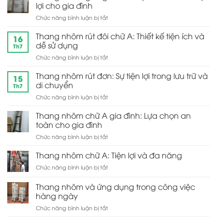
lợi cho gia đình
ở
Chức năng bình luận bị tắt
Thang
nhôm
Thang nhôm rút đôi chữ A: Thiết kế tiện ích và
16
ghế
dễ sử dụng
Th7
gia
ở
Chức năng bình luận bị tắt
đình:
Thang
Sự
nhôm
Thang nhôm rút đơn: Sự tiện lợi trong lưu trữ và
thoải
15
rút
mái
di chuyển
Th7
đôi
và
ở
Chức năng bình luận bị tắt
chữ
tiện
Thang
A:
lợi
nhôm
Thang nhôm chữ A gia đình: Lựa chọn an
Thiết
cho
rút
kế
toàn cho gia đình
gia
đơn:
tiện
đình
ở
Chức năng bình luận bị tắt
Sự
ích
Thang
tiện
và
nhôm
Thang nhôm chữ A: Tiện lợi và đa năng
lợi
dễ
chữ
trong
sử
ở
Chức năng bình luận bị tắt
A
lưu
dụng
Thang
gia
trữ
nhôm
Thang nhôm và ứng dụng trong công việc
đình:
và
chữ
Lựa
hàng ngày
di
A:
chọn
chuyển
ở
Chức năng bình luận bị tắt
Tiện
an
Thang
lợi