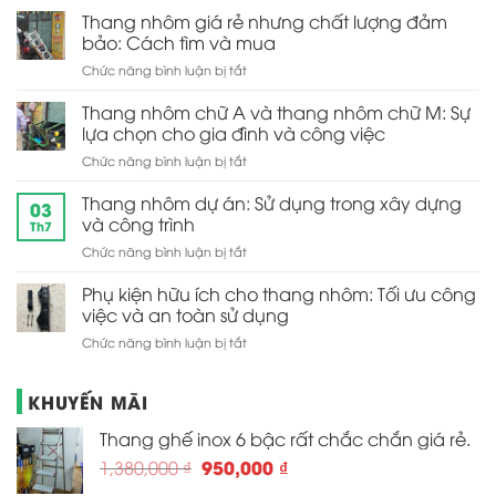
toàn
nhôm
và
Thang nhôm giá rẻ nhưng chất lượng đảm
cho
và
đa
bảo: Cách tìm và mua
gia
ứng
năng
đình
ở
Chức năng bình luận bị tắt
dụng
Thang
trong
nhôm
Thang nhôm chữ A và thang nhôm chữ M: Sự
công
giá
việc
lựa chọn cho gia đình và công việc
rẻ
hàng
ở
Chức năng bình luận bị tắt
nhưng
ngày
Thang
chất
nhôm
Thang nhôm dự án: Sử dụng trong xây dựng
lượng
03
chữ
đảm
và công trình
Th7
A
bảo:
ở
Chức năng bình luận bị tắt
và
Cách
Thang
thang
tìm
nhôm
Phụ kiện hữu ích cho thang nhôm: Tối ưu công
nhôm
và
dự
chữ
việc và an toàn sử dụng
mua
án:
M:
ở
Chức năng bình luận bị tắt
Sử
Sự
Phụ
dụng
lựa
kiện
trong
chọn
KHUYẾN MÃI
hữu
xây
cho
ích
dựng
gia
Thang ghế inox 6 bậc rất chắc chắn giá rẻ.
cho
và
đình
thang
công
và
Giá
Giá
950,000
₫
1,380,000
₫
nhôm:
trình
công
gốc
hiện
Tối