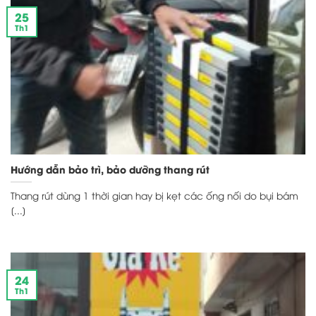
25
Th1
Hướng dẫn bảo trì, bảo dưỡng thang rút
Thang rút dùng 1 thời gian hay bị kẹt các ống nối do bụi bám
[...]
24
Th1