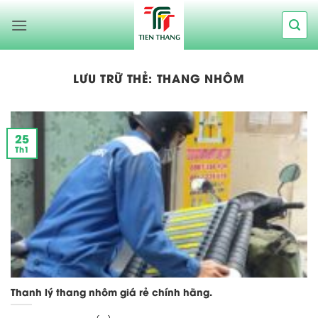
Bỏ
qua
nội
dung
LƯU TRỮ THẺ:
THANG NHÔM
25
Th1
Thanh lý thang nhôm giá rẻ chính hãng.
[...]