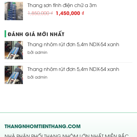
là:
tại
Thang sơn tĩnh điện chữ a 3m
1,480,000 ₫.
là:
Giá
Giá
1,450,000
₫
1,850,000
₫
1,250,000 ₫.
gốc
hiện
là:
tại
1,850,000 ₫.
là:
ĐÁNH GIÁ MỚI NHẤT
1,450,000 ₫.
Thang nhôm rút đơn 5,4m NDX-54 xanh
bởi admin
Thang nhôm rút đơn 5,4m NDX-54 xanh
bởi admin
THANGNHOMTIENTHANG.COM
NHÀ PHÂN PHỐI THANG NHÔM LỚN NHẤT MIỀN BẮC