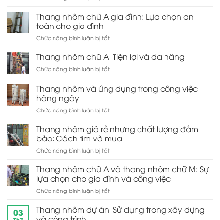
Thang
A:
lợi
nhôm
Thang nhôm chữ A gia đình: Lựa chọn an
Thiết
cho
rút
kế
toàn cho gia đình
gia
đơn:
tiện
đình
ở
Chức năng bình luận bị tắt
Sự
ích
Thang
tiện
và
nhôm
Thang nhôm chữ A: Tiện lợi và đa năng
lợi
dễ
chữ
trong
sử
ở
Chức năng bình luận bị tắt
A
lưu
dụng
Thang
gia
trữ
nhôm
Thang nhôm và ứng dụng trong công việc
đình:
và
chữ
Lựa
hàng ngày
di
A:
chọn
chuyển
ở
Chức năng bình luận bị tắt
Tiện
an
Thang
lợi
toàn
nhôm
và
Thang nhôm giá rẻ nhưng chất lượng đảm
cho
và
đa
bảo: Cách tìm và mua
gia
ứng
năng
đình
ở
Chức năng bình luận bị tắt
dụng
Thang
trong
nhôm
Thang nhôm chữ A và thang nhôm chữ M: Sự
công
giá
việc
lựa chọn cho gia đình và công việc
rẻ
hàng
ở
Chức năng bình luận bị tắt
nhưng
ngày
Thang
chất
nhôm
Thang nhôm dự án: Sử dụng trong xây dựng
lượng
03
chữ
đảm
và công trình
Th7