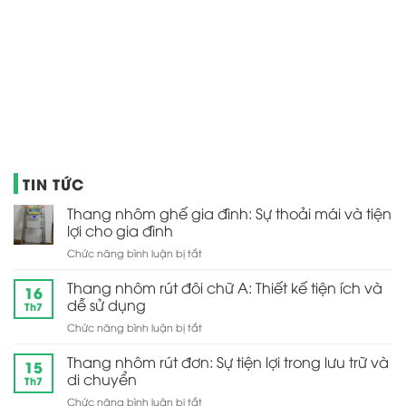
TIN TỨC
Thang nhôm ghế gia đình: Sự thoải mái và tiện
lợi cho gia đình
ở
Chức năng bình luận bị tắt
Thang
nhôm
Thang nhôm rút đôi chữ A: Thiết kế tiện ích và
16
ghế
dễ sử dụng
Th7
gia
ở
Chức năng bình luận bị tắt
đình:
Thang
Sự
nhôm
Thang nhôm rút đơn: Sự tiện lợi trong lưu trữ và
thoải
15
rút
mái
di chuyển
Th7
đôi
và
ở
Chức năng bình luận bị tắt
chữ
tiện