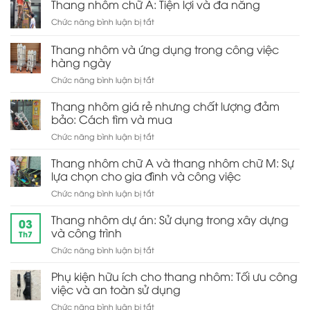
nhôm
Thang nhôm chữ A: Tiện lợi và đa năng
lợi
dễ
chữ
trong
sử
ở
Chức năng bình luận bị tắt
A
lưu
dụng
Thang
gia
trữ
nhôm
Thang nhôm và ứng dụng trong công việc
đình:
và
chữ
Lựa
hàng ngày
di
A:
chọn
chuyển
ở
Chức năng bình luận bị tắt
Tiện
an
Thang
lợi
toàn
nhôm
và
Thang nhôm giá rẻ nhưng chất lượng đảm
cho
và
đa
bảo: Cách tìm và mua
gia
ứng
năng
đình
ở
Chức năng bình luận bị tắt
dụng
Thang
trong
nhôm
Thang nhôm chữ A và thang nhôm chữ M: Sự
công
giá
việc
lựa chọn cho gia đình và công việc
rẻ
hàng
ở
Chức năng bình luận bị tắt
nhưng
ngày
Thang
chất
nhôm
Thang nhôm dự án: Sử dụng trong xây dựng
lượng
03
chữ
đảm
và công trình
Th7
A
bảo:
ở
Chức năng bình luận bị tắt
và
Cách
Thang
thang
tìm
nhôm
Phụ kiện hữu ích cho thang nhôm: Tối ưu công
nhôm
và
dự
chữ
việc và an toàn sử dụng
mua
án:
M:
ở
Chức năng bình luận bị tắt
Sử
Sự