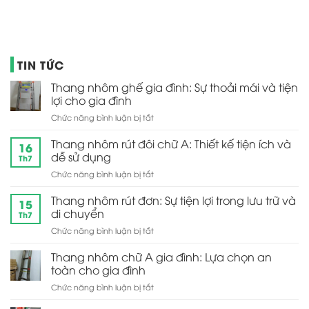
TIN TỨC
Thang nhôm ghế gia đình: Sự thoải mái và tiện
lợi cho gia đình
ở
Chức năng bình luận bị tắt
Thang
nhôm
Thang nhôm rút đôi chữ A: Thiết kế tiện ích và
16
ghế
dễ sử dụng
Th7
gia
ở
Chức năng bình luận bị tắt
đình:
Thang
Sự
nhôm
Thang nhôm rút đơn: Sự tiện lợi trong lưu trữ và
thoải
15
rút
mái
di chuyển
Th7
đôi
và
ở
Chức năng bình luận bị tắt
chữ
tiện
Thang
A:
lợi
nhôm
Thang nhôm chữ A gia đình: Lựa chọn an
Thiết
cho
rút
kế
toàn cho gia đình
gia
đơn:
tiện
đình
ở
Chức năng bình luận bị tắt
Sự
ích
Thang
tiện
và