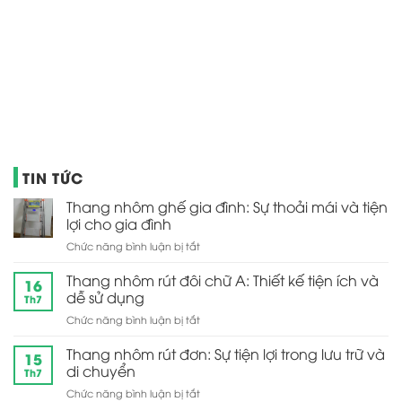
TIN TỨC
Thang nhôm ghế gia đình: Sự thoải mái và tiện
lợi cho gia đình
ở
Chức năng bình luận bị tắt
Thang
nhôm
Thang nhôm rút đôi chữ A: Thiết kế tiện ích và
16
ghế
dễ sử dụng
Th7
gia
ở
Chức năng bình luận bị tắt
đình:
Thang
Sự
nhôm
Thang nhôm rút đơn: Sự tiện lợi trong lưu trữ và
thoải
15
rút
mái
di chuyển
Th7
đôi
và
ở
Chức năng bình luận bị tắt
chữ
tiện