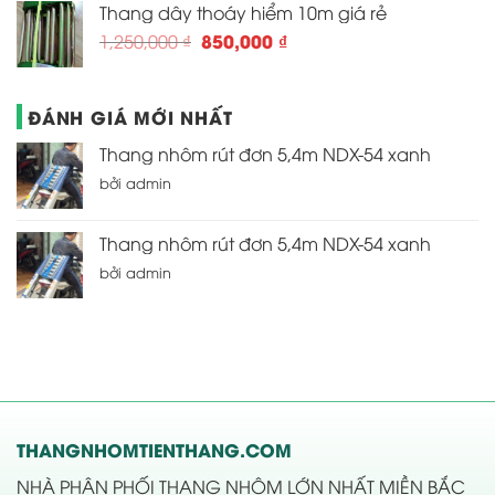
Thang dây thoáy hiểm 10m giá rẻ
2,590,000 ₫.
là:
Giá
Giá
850,000
₫
1,250,000
₫
2,250,000 ₫.
gốc
hiện
là:
tại
1,250,000 ₫.
là:
ĐÁNH GIÁ MỚI NHẤT
850,000 ₫.
Thang nhôm rút đơn 5,4m NDX-54 xanh
bởi admin
Thang nhôm rút đơn 5,4m NDX-54 xanh
bởi admin
THANGNHOMTIENTHANG.COM
NHÀ PHÂN PHỐI THANG NHÔM LỚN NHẤT MIỀN BẮC