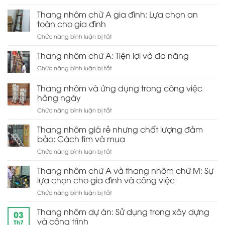
Thang
A:
lợi
nhôm
Thang nhôm chữ A gia đình: Lựa chọn an
Thiết
cho
rút
kế
toàn cho gia đình
gia
đơn:
tiện
đình
ở
Chức năng bình luận bị tắt
Sự
ích
Thang
tiện
và
nhôm
Thang nhôm chữ A: Tiện lợi và đa năng
lợi
dễ
chữ
trong
sử
ở
Chức năng bình luận bị tắt
A
lưu
dụng
Thang
gia
trữ
nhôm
Thang nhôm và ứng dụng trong công việc
đình:
và
chữ
Lựa
hàng ngày
di
A:
chọn
chuyển
ở
Chức năng bình luận bị tắt
Tiện
an
Thang
lợi
toàn
nhôm
và
Thang nhôm giá rẻ nhưng chất lượng đảm
cho
và
đa
bảo: Cách tìm và mua
gia
ứng
năng
đình
ở
Chức năng bình luận bị tắt
dụng
Thang
trong
nhôm
Thang nhôm chữ A và thang nhôm chữ M: Sự
công
giá
việc
lựa chọn cho gia đình và công việc
rẻ
hàng
ở
Chức năng bình luận bị tắt
nhưng
ngày
Thang
chất
nhôm
Thang nhôm dự án: Sử dụng trong xây dựng
lượng
03
chữ
đảm
và công trình
Th7