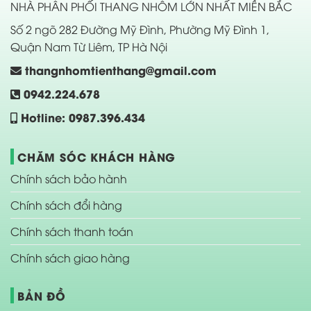
NHÀ PHÂN PHỐI THANG NHÔM LỚN NHẤT MIỀN BẮC
Số 2 ngõ 282 Đường Mỹ Đình, Phường Mỹ Đình 1,
Quận Nam Từ Liêm, TP Hà Nội
thangnhomtienthang@gmail.com
0942.224.678
Hotline: 0987.396.434
CHĂM SÓC KHÁCH HÀNG
Chính sách bảo hành
Chính sách đổi hàng
Chính sách thanh toán
Chính sách giao hàng
BẢN ĐỒ