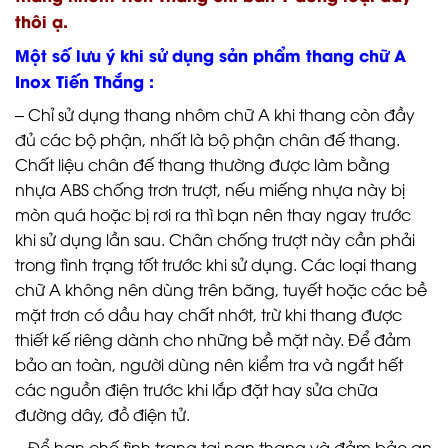
thôi ạ.
Một số lưu ý khi sử dụng sản phẩm thang chữ A
Inox Tiến Thắng :
– Chỉ sử dụng thang nhôm chữ A khi thang còn đầy
đủ các bộ phận, nhất là bộ phận chân đế thang.
Chất liệu chân đế thang thường được làm bằng
nhựa ABS chống trơn trượt, nếu miếng nhựa này bị
mòn quá hoặc bị rơi ra thì bạn nên thay ngay trước
khi sử dụng lần sau. Chân chống trượt này cần phải
trong tình trạng tốt trước khi sử dụng. Các loại thang
chữ A không nên dùng trên băng, tuyết hoặc các bề
mặt trơn có dầu hay chất nhớt, trừ khi thang được
thiết kế riêng dành cho những bề mặt này. Để đảm
bảo an toàn, người dùng nên kiểm tra và ngắt hết
các nguồn điện trước khi lắp đặt hay sửa chữa
đường dây, đồ điện tử.
– Để hạn chế tình trạng tai nạn thang và đảm bảo an