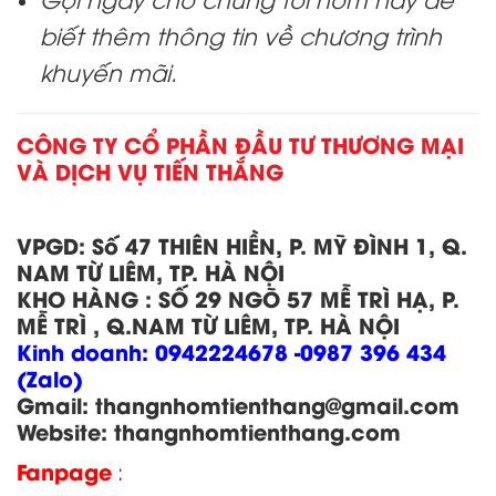
biết thêm thông tin về chương trình
khuyến mãi.
CÔNG TY CỔ PHẦN ĐẦU TƯ THƯƠNG MẠI
VÀ DỊCH VỤ TIẾN THẮNG
VPGD:
Số 47 THIÊN HIỀN, P. MỸ ĐÌNH 1, Q.
NAM TỪ LIÊM, TP. HÀ NỘI
KHO HÀNG
:
SỐ 29 NGÕ 57 MỄ TRÌ HẠ, P.
MỄ TRÌ , Q.NAM TỪ LIÊM, TP. HÀ NỘI
Kinh doanh:
0942224678 -0987 396 434
(Zalo)
Gmail: thangnhomtienthang
@gmail.com
Website:
thangnhomtienthang.com
Fanpage
: