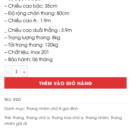
1,250,000 ₫.
là:
– Chiều cao bậc: 35cm
950,000 ₫.
– Độ rộng chân thang: 80cm
– Chiều cao A: 1.9m
_ Chiều cao duỗi thẳng : 3.9m
– Trọng lượng thang: 8kg
– Tải trọng thang: 120kg
– Chất liệu: Inox 201
– Bảo hành: 06 tháng
Thang chữ a inox 2m chắc chắn loại dày số lượng
THÊM VÀO GIỎ HÀNG
SKU:
IN20
Danh mục:
Thang nhôm chữ A gia đình
Thẻ:
thang
,
thang chữ a
,
thang inox chữ a
,
thang nhôm
,
thang
nhôm giá rẻ