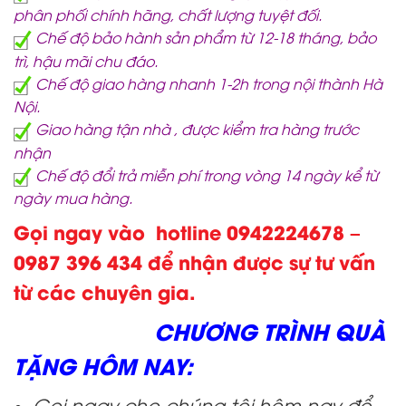
phân phối chính hãng, chất lượng tuyệt đối.
Chế độ bảo hành sản phẩm từ 12-18 tháng, bảo
trì, hậu mãi chu đáo.
Chế độ giao hàng nhanh 1-2h trong nội thành Hà
Nội.
Giao hàng tận nhà , được kiểm tra hàng trước
nhận
Chế độ đổi trả miễn phí trong vòng 14 ngày kể từ
ngày mua hàng.
Gọi ngay vào hotline 0942224678 –
0987 396 434 để nhận được sự tư vấn
từ các chuyên gia.
CHƯƠNG TRÌNH QUÀ
TẶNG HÔM NAY:
Gọi ngay cho chúng tôi hôm nay để