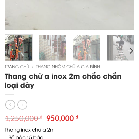
TRANG CHỦ
/
THANG NHÔM CHỮ A GIA ĐÌNH
Thang chữ a inox 2m chắc chắn
loại dày
Giá
Giá
1,250,000
950,000
₫
₫
gốc
hiện
Thang inox chữ a 2m
là:
tại
– Số bậc : 5 bậc