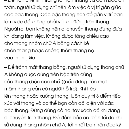
toàn, người sử dụng chỉ nên làm việc ở vị trí gần giữa
các bậc thang. Các bậc thang nên để gần vị trí bạn
làm việc để không phải với khi đứng trên thang.
Ngoài ra, bạn không nên di chuyển thang đung đưa
khi đang làm việc. Không được tăng chiều cao
cho thang nhôm chữ A bằng cách kê
chân thang hoặc chồng thêm thang nọ
vào thang kia.
– Để tránh mất thăng bằng, người sử dụng thang chữ
A không được đứng trên bậc trên cùng
của thang (bậc cao nhất)(nếu đứng trên mặt
mâm thang cần có người hỗ trợ). Khi trèo
lên thang hoặc xuống thang, luôn duy trì 3 điểm tiếp
xúc với thang và cơ thể bạn cần đối diện với các
bậc thang. Đừng dùng cả hai tay xách đồ khi đang
di chuyển trên thang. Để đảm bảo an toàn tối đa khi
sử dụng thang nhôm chữ A, tốt nhất bạn nên đọc kỹ