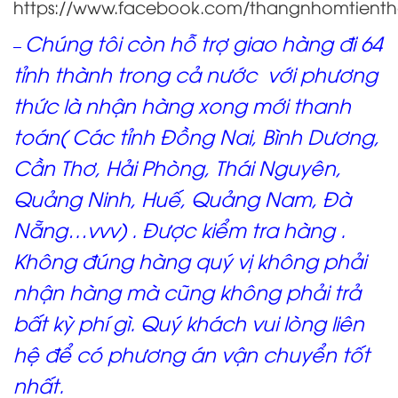
https://www.facebook.com/thangnhomtient
Chúng tôi còn hỗ trợ giao hàng đi 64
–
tỉnh thành trong cả nước với phương
thức là nhận hàng xong mới thanh
toán( Các tỉnh Đồng Nai, Bình Dương,
Cần Thơ, Hải Phòng, Thái Nguyên,
Quảng Ninh, Huế, Quảng Nam, Đà
Nẵng…vvv) . Được kiểm tra hàng .
Không đúng hàng quý vị không phải
nhận hàng mà cũng không phải trả
bất kỳ phí gì. Quý khách vui lòng liên
hệ để có phương án vận chuyển tốt
nhất.