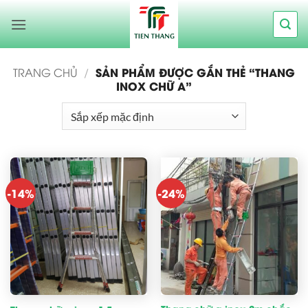
Bỏ
qua
nội
dung
SẢN PHẨM ĐƯỢC GẮN THẺ “THANG
TRANG CHỦ
/
INOX CHỮ A”
-14%
-24%