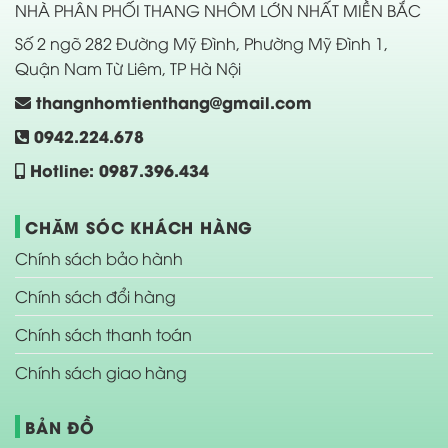
NHÀ PHÂN PHỐI THANG NHÔM LỚN NHẤT MIỀN BẮC
Số 2 ngõ 282 Đường Mỹ Đình, Phường Mỹ Đình 1,
Quận Nam Từ Liêm, TP Hà Nội
thangnhomtienthang@gmail.com
0942.224.678
Hotline: 0987.396.434
CHĂM SÓC KHÁCH HÀNG
Chính sách bảo hành
Chính sách đổi hàng
Chính sách thanh toán
Chính sách giao hàng
BẢN ĐỒ