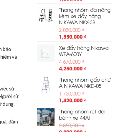
gốc
hiện
Thang nhôm đa năng
là:
tại
kèm xe đẩy hàng
1,550,000 ₫.
là:
NIKAWA NKX-3B
1,280,000 ₫.
2,030,000
₫
Giá
Giá
1,550,000
₫
gốc
hiện
Xe đẩy hàng Nikawa
là:
tại
ảm bảo
WFA-600Y
2,030,000 ₫.
là:
 hiểm và
4,670,000
₫
1,550,000 ₫.
Giá
Giá
4,250,000
₫
gốc
hiện
Thang nhôm gấp chữ
là:
tại
A NIKAWA NKD-05
4,670,000 ₫.
là:
việc sử
1,720,000
₫
4,250,000 ₫.
 Người sử
Giá
Giá
1,420,000
₫
ử dụng,
gốc
hiện
Thang nhôm rút đôi
là:
tại
bánh xe 44AI
1,720,000 ₫.
là:
 quả, đảm
2,850,000
₫
1,420,000 ₫.
Giá
Giá
2,290,000
₫