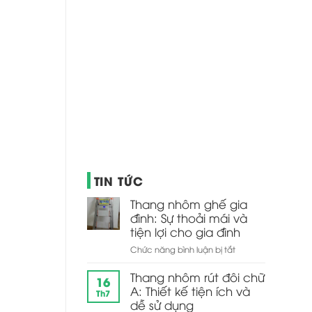
TIN TỨC
Thang nhôm ghế gia
đình: Sự thoải mái và
tiện lợi cho gia đình
ở
Chức năng bình luận bị tắt
Thang
nhôm
Thang nhôm rút đôi chữ
16
ghế
A: Thiết kế tiện ích và
Th7
gia
dễ sử dụng
đình: