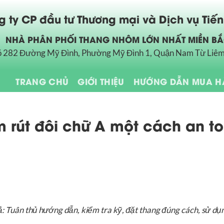
 ty CP đầu tư Thương mại và Dịch vụ Tiế
NHÀ PHÂN PHỐI THANG NHÔM LỚN NHẤT MIỀN B
õ 282 Đường Mỹ Đình, Phường Mỹ Đình 1, Quận Nam Từ Liêm
TRANG CHỦ
GIỚI THIỆU
HƯỚNG DẪN MUA 
 rút đôi chữ A một cách an t
: Tuân thủ hướng dẫn, kiểm tra kỹ, đặt thang đúng cách, sử dụn