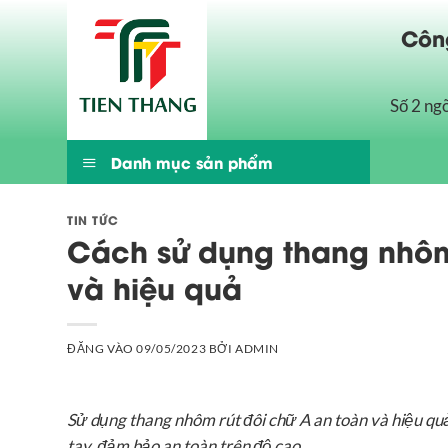
Bỏ
Công
qua
nội
dung
Số 2 ng
Danh mục sản phẩm
TIN TỨC
Cách sử dụng thang nhôm
và hiệu quả
ĐĂNG VÀO
09/05/2023
BỞI
ADMIN
Sử dụng thang nhôm rút đôi chữ A an toàn và hiệu quả
tay, đảm bảo an toàn trên độ cao.