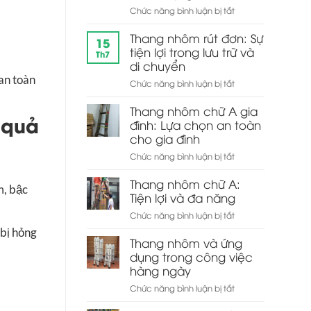
ở
Chức năng bình luận bị tắt
Sự
Thang
thoải
nhôm
Thang nhôm rút đơn: Sự
mái
15
rút
tiện lợi trong lưu trữ và
và
Th7
đôi
tiện
di chuyển
chữ
lợi
an toàn
ở
Chức năng bình luận bị tắt
A:
cho
Thang
Thiết
gia
nhôm
Thang nhôm chữ A gia
kế
đình
 quả
rút
đình: Lựa chọn an toàn
tiện
đơn:
ích
cho gia đình
Sự
và
ở
Chức năng bình luận bị tắt
tiện
dễ
Thang
lợi
sử
nhôm
Thang nhôm chữ A:
trong
dụng
m, bậc
chữ
Tiện lợi và đa năng
lưu
A
trữ
ở
Chức năng bình luận bị tắt
gia
và
Thang
 bị hỏng
đình:
di
nhôm
Thang nhôm và ứng
Lựa
chuyển
chữ
dụng trong công việc
chọn
A:
hàng ngày
an
Tiện
toàn
ở
Chức năng bình luận bị tắt
lợi
cho
Thang
và
gia