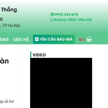
n Thắng
0942.224.678
ẮC
Hotline: 0987.396.434
, TP Hà Nội
HÀNG
LIÊN HỆ
0
₫
YÊU CẦU BÁO GIÁ
VIDEO
oàn
g cả hai