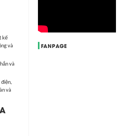
t kế
FANPAGE
ộng và
chắn và
 điện,
oàn và
 A