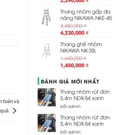
gốc
hiện
Thang nhôm gấp đa
là:
tại
năng NIKAWA NKE-45
2,850,000 ₫.
là:
4,480,000
₫
2,290,000 ₫.
Giá
Giá
4,230,000
₫
gốc
hiện
Thang ghế nhôm
là:
tại
NIKAWA NK-3SL
4,480,000 ₫.
là:
1,640,000
₫
4,230,000 ₫.
Giá
Giá
1,450,000
₫
gốc
hiện
là:
tại
ĐÁNH GIÁ MỚI NHẤT
1,640,000 ₫.
là:
1,450,000 ₫.
Thang nhôm rút đơn
5,4m NDX-54 xanh
n toàn và
bởi admin
 quả
Thang nhôm rút đơn
5,4m NDX-54 xanh
bởi admin