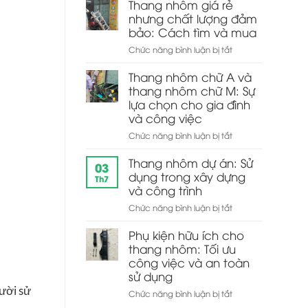
nhôm
Thang nhôm giá rẻ
đa
đình
và
nhưng chất lượng đảm
năng
ứng
bảo: Cách tìm và mua
dụng
ở
Chức năng bình luận bị tắt
trong
Thang
công
nhôm
Thang nhôm chữ A và
việc
giá
thang nhôm chữ M: Sự
hàng
rẻ
ngày
lựa chọn cho gia đình
nhưng
và công việc
chất
ở
Chức năng bình luận bị tắt
lượng
Thang
đảm
nhôm
Thang nhôm dự án: Sử
bảo:
03
chữ
Cách
dụng trong xây dựng
Th7
A
tìm
và công trình
và
và
ở
Chức năng bình luận bị tắt
thang
mua
Thang
nhôm
nhôm
Phụ kiện hữu ích cho
chữ
dự
thang nhôm: Tối ưu
M:
án:
Sự
công việc và an toàn
Sử
lựa
sử dụng
dụng
chọn
gười sử
ở
Chức năng bình luận bị tắt
trong
cho
Phụ
xây