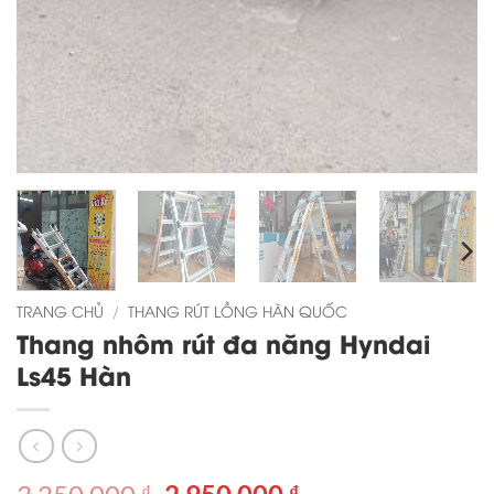
TRANG CHỦ
/
THANG RÚT LỒNG HÀN QUỐC
Thang nhôm rút đa năng Hyndai
Ls45 Hàn
Giá
Giá
₫
₫