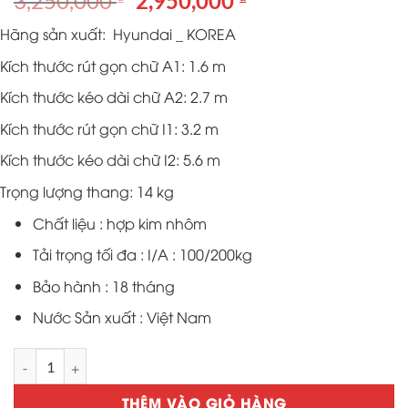
3,250,000
2,950,000
gốc
hiện
Hãng sản xuất: Hyundai _ KOREA
là:
tại
3,250,000 ₫.
là:
Kích thước rút gọn chữ A1: 1.6 m
2,950,000 ₫.
Kích thước kéo dài chữ A2: 2.7 m
Kích thước rút gọn chữ I1: 3.2 m
Kích thước kéo dài chữ I2: 5.6 m
Trọng lượng thang: 14 kg
Chất liệu : hợp kim nhôm
Tải trọng tối đa : I/A : 100/200kg
Bảo hành : 18 tháng
Nước Sản xuất : Việt Nam
Thang nhôm rút đa năng Hyndai Ls45 Hàn số lượng
THÊM VÀO GIỎ HÀNG