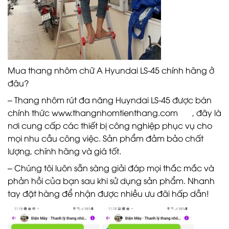
Mua thang nhôm chữ A Hyundai LS-45 chính hãng ở
đâu?
– Thang nhôm rút đa năng Huyndai LS-45 được bán
chính thức
www.thangnhomtienthang.com
, đây là
nơi cung cấp các thiết bị công nghiệp phục vụ cho
mọi nhu cầu công việc. Sản phẩm đảm bảo chất
lượng, chính hãng và giá tốt.
– Chúng tôi luôn sẵn sàng giải đáp mọi thắc mắc và
phản hồi của bạn sau khi sử dụng sản phẩm. Nhanh
tay đặt hàng để nhận được nhiều ưu đãi hấp dẫn!