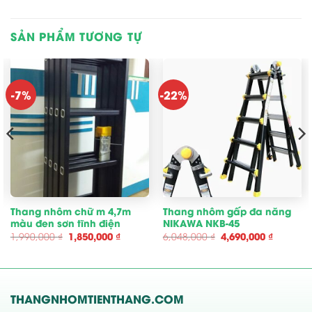
SẢN PHẨM TƯƠNG TỰ
-7%
-22%
Thang nhôm chữ m 4,7m
Thang nhôm gấp đa năng
màu đen sơn tĩnh điện
NIKAWA NKB-45
Giá
Giá
Giá
Giá
1,990,000
₫
1,850,000
₫
6,048,000
₫
4,690,000
₫
gốc
hiện
gốc
hiện
là:
tại
là:
tại
1,990,000 ₫.
là:
6,048,000 ₫.
là:
00 ₫.
1,850,000 ₫.
4,690,00
THANGNHOMTIENTHANG.COM