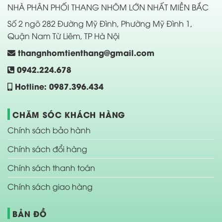
NHÀ PHÂN PHỐI THANG NHÔM LỚN NHẤT MIỀN BẮC
Số 2 ngõ 282 Đường Mỹ Đình, Phường Mỹ Đình 1,
Quận Nam Từ Liêm, TP Hà Nội
thangnhomtienthang@gmail.com
0942.224.678
Hotline: 0987.396.434
CHĂM SÓC KHÁCH HÀNG
Chính sách bảo hành
Chính sách đổi hàng
Chính sách thanh toán
Chính sách giao hàng
BẢN ĐỒ