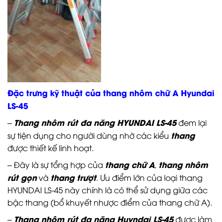
Đặc trưng kỹ thuật của thang nhôm chữ A Hyundai
LS-45
Thang nhôm rút đa năng HYUNDAI LS-45
–
đem lại
thang
sự tiện dụng cho người dùng nhờ các kiểu
được thiết kế linh hoạt.
thang chữ A
thang nhôm
– Đây là sự tổng hợp của
,
rút gọn
thang trượt
và
. Ưu điểm lớn của loại thang
HYUNDAI LS-45 này chính là có thể sử dụng giữa các
bậc thang (bổ khuyết nhược điểm của thang chữ A).
Thang nhôm rút đa năng Huyndai LS-45
–
được làm