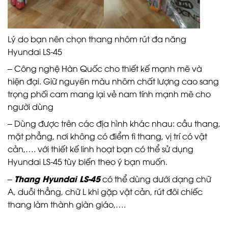
Lý do bạn nên chọn thang nhôm rút đa năng
Hyundai LS-45
– Công nghệ Hàn Quốc cho thiết kế mạnh mẽ và
hiện đại. Giữ nguyên màu nhôm chất lượng cao sang
trọng phối cam mang lại vẻ nam tính mạnh mẽ cho
người dùng
– Dùng được trên các địa hình khác nhau: cầu thang,
mặt phẳng, nơi không có điểm tì thang, vị trí có vật
cản,…. với thiết kế linh hoạt bạn có thể sử dụng
Hyundai LS-45 tùy biến theo ý bạn muốn.
Thang Hyundai LS-45
–
có thể dùng dưới dạng chữ
A, duỗi thẳng, chữ L khi gặp vật cản, rút đôi chiếc
thang làm thành giàn giáo,….