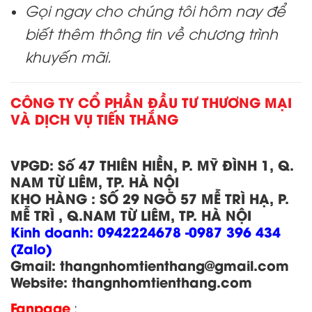
Gọi ngay cho chúng tôi hôm nay để
biết thêm thông tin về chương trình
khuyến mãi.
CÔNG TY CỔ PHẦN ĐẦU TƯ THƯƠNG MẠI
VÀ DỊCH VỤ TIẾN THẮNG
VPGD:
Số 47 THIÊN HIỀN, P. MỸ ĐÌNH 1, Q.
NAM TỪ LIÊM, TP. HÀ NỘI
KHO HÀNG
:
SỐ 29 NGÕ 57 MỄ TRÌ HẠ, P.
MỄ TRÌ , Q.NAM TỪ LIÊM, TP. HÀ NỘI
Kinh doanh:
0942224678 -0987 396 434
(Zalo)
Gmail: thangnhomtienthang
@gmail.com
Website:
thangnhomtienthang.com
Fanpage
: