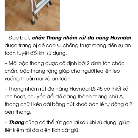
chân Thang nhôm rút đa năng Huyndai
– Đặc biệt,
được trang bị đế cao su chống trượt mang đến sự an
toàn tuyệt đối khi sử dụng.
– Mỗi bậc thang được cố định bởi 2 đinh tán chắc
chắn, bậc thang rộng giúp cho người leo lên leo
xuống thoải mái và an toàn.
– Thang nhôm rút đa năng Huyndai LS-45 có thiết kế
linh hoạt, chuyển đổi dễ dàng thành thang chữ A,
thang chữ I kéo dài bằng nút khoá bản lề tự động ở 2
bên thang.
Thang
–
cũng có thể rút gọn lại sau khi sử dụng, giúp
tiết kiệm tối đa diện tích cất giữ.