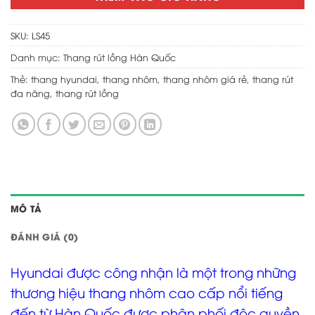
SKU:
LS45
Danh mục:
Thang rút lồng Hàn Quốc
Thẻ:
thang hyundai
,
thang nhôm
,
thang nhôm giá rẻ
,
thang rút
đa năng
,
thang rút lồng
MÔ TẢ
ĐÁNH GIÁ (0)
Hyundai được công nhận là một trong những
thương hiệu
thang nhôm
cao cấp nổi tiếng
đến từ Hàn Quốc được phân phối độc quyền