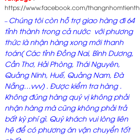
https://www.facebook.com/thangnhomtient
Chúng tôi còn hỗ trợ giao hàng đi 64
–
tỉnh thành trong cả nước với phương
thức là nhận hàng xong mới thanh
toán( Các tỉnh Đồng Nai, Bình Dương,
Cần Thơ, Hải Phòng, Thái Nguyên,
Quảng Ninh, Huế, Quảng Nam, Đà
Nẵng…vvv) . Được kiểm tra hàng .
Không đúng hàng quý vị không phải
nhận hàng mà cũng không phải trả
bất kỳ phí gì. Quý khách vui lòng liên
hệ để có phương án vận chuyển tốt