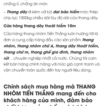
chống rỉ, chống ăn mòn
Thang dây
đai bảo hiểm
–
đi kèm với bộ
móc thép
chịu lực 1000kg chiều dài tùy độ dài của thang dây.
Cửa hàng thang dây thoát hiểm 10m
Cửa hàng thang nhôm
Tiến Thắng luôn hướng tới là
thang
đơn vị cung cấp hàng đầu các sản phẩm
nhôm, thang nhôm chữ A, thang dây thoát hiểm,
thang chữ m, thang ghế gia đình, thang nhôm
rút
… chuyên nghiệp nhất cả nước. Chúng tôi cam
kết bán hàng chính hãng với mức giá cạnh tranh và
vận chuyển toàn quốc đến tay người tiêu dùng.
Chính sách mua hàng mà THANG
NHÔM TIẾN THẮNG mang đến cho
khách hàng của mình, đảm bảo