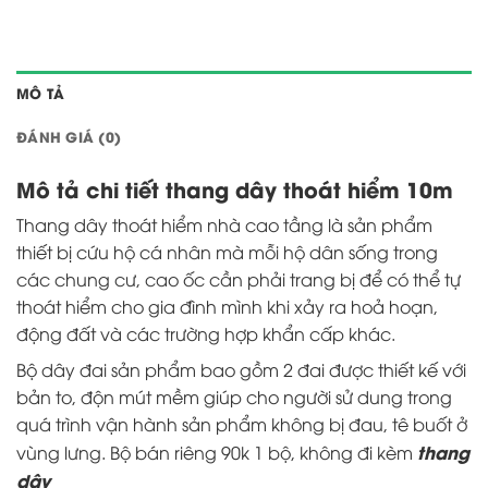
MÔ TẢ
ĐÁNH GIÁ (0)
Mô tả chi tiết thang dây thoát hiểm 10m
Thang dây
thoát hiểm nhà cao tầng là sản phẩm
thiết bị cứu hộ cá nhân mà mỗi hộ dân sống trong
các chung cư, cao ốc cần phải trang bị để có thể tự
thoát hiểm cho gia đình mình khi xảy ra hoả hoạn,
động đất và các trường hợp khẩn cấp khác.
Bộ dây đai sản phẩm bao gồm 2 đai được thiết kế với
bản to, độn mút mềm giúp cho người sử dung trong
quá trình vận hành sản phẩm không bị đau, tê buốt ở
thang
vùng lưng. Bộ bán riêng 90k 1 bộ, không đi kèm
dây