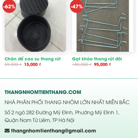
-62%
-47%
Chân đế cao su thang rút
Gạt khóa thang rút đôi
Giá
Giá
Giá
Giá
39,000
₫
15,000
₫
180,000
₫
95,000
₫
gốc
hiện
gốc
hiện
là:
tại
là:
tại
39,000 ₫.
là:
180,000 ₫.
là:
15,000 ₫.
95,000 ₫.
THANGNHOMTIENTHANG.COM
NHÀ PHÂN PHỐI THANG NHÔM LỚN NHẤT MIỀN BẮC
Số 2 ngõ 282 Đường Mỹ Đình, Phường Mỹ Đình 1,
Quận Nam Từ Liêm, TP Hà Nội
thangnhomtienthang@gmail.com