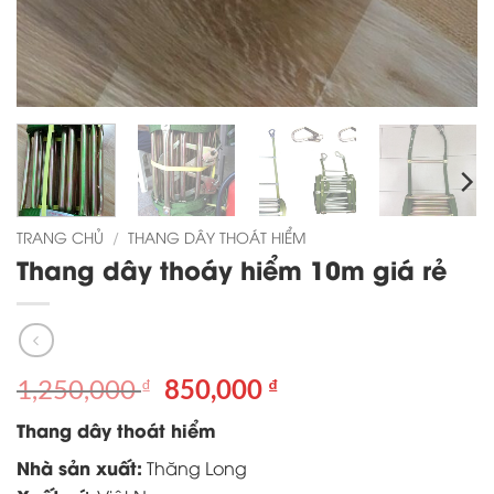
TRANG CHỦ
/
THANG DÂY THOÁT HIỂM
Thang dây thoáy hiểm 10m giá rẻ
Giá
Giá
1,250,000
850,000
₫
₫
gốc
hiện
Thang dây thoát hiểm
là:
tại
1,250,000 ₫.
là:
Nhà sản xuất:
Thăng Long
850,000 ₫.