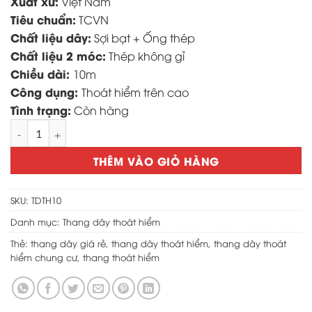
Xuất xứ:
Việt Nam
Tiêu chuẩn:
TCVN
Chất liệu dây:
Sợi bạt + Ống thép
Chất liệu 2 móc:
Thép không gỉ
Chiều dài:
10m
Công dụng:
Thoát hiểm trên cao
Tình trạng:
Còn hàng
Thang dây thoáy hiểm 10m giá rẻ số lượng
THÊM VÀO GIỎ HÀNG
SKU:
TDTH10
Danh mục:
Thang dây thoát hiểm
Thẻ:
thang dây giá rẻ
,
thang dây thoát hiểm
,
thang dây thoát
hiểm chung cư
,
thang thoát hiểm