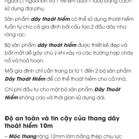
người (1 người lớn và 1 trẻ em dưới 7 tuổi) bằng cách
sử dụng đai phụ.
dây thoát hiểm
Sản phẩm
có thể sử dụng thoát hiểm
tuần tự cho cả gia đình bởi cấu tạo 2 đầu dây như
ròng rọc.
dây thoát hiểm
Bộ sản phẩm
được thiết kế đẹp và
bắt mắt dễ gây chú ý khi xảy ra các trường hợp cháy
nổ và hoả hoạn.
Mỗi gia đình chỉ cần trang bị từ 1 đến 2 bộ sản phẩm
Dây Thoát Hiểm
để có thể thoát hiểm cho cả nhà.
Dây Thoát
Chi phí đầu tư cho một bộ sản phẩm
Hiểm
không cao và thời gian sử dụng dài.
Độ an toàn và tin cậy của thang dây
thoát hiểm 10m
Móc thang
–
rộng 12mm làm bằng thép chịu lực