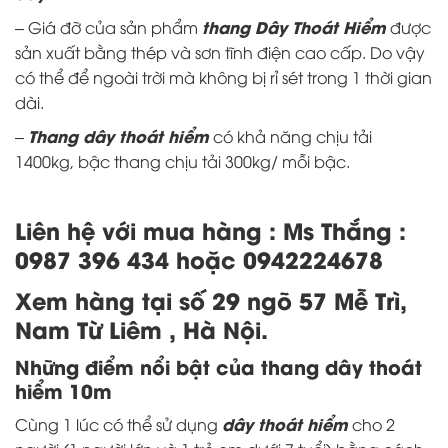
thang Dây Thoát Hiểm
– Giá đỡ của sản phẩm
được
sản xuất bằng thép và sơn tĩnh điện cao cấp. Do vậy
có thể để ngoài trời mà không bị rỉ sét trong 1 thời gian
dài.
Thang dây thoát hiểm
–
có khả năng chịu tải
1400kg, bậc thang chịu tải 300kg/ mỗi bậc.
Liên hệ với mua hàng : Ms Thắng :
0987 396 434 hoặc 0942224678
Xem hàng tại số 29 ngõ 57 Mễ Trì,
Nam Từ Liêm , Hà Nội.
Những điểm nổi bật của thang dây thoát
hiểm 10m
d
ây
thoát hiểm
Cùng 1 lúc có thể sử dụng
cho 2