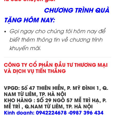
CHƯƠNG TRÌNH QUÀ
TẶNG HÔM NAY:
Gọi ngay cho chúng tôi hôm nay để
biết thêm thông tin về chương trình
khuyến mãi.
CÔNG TY CỔ PHẦN ĐẦU TƯ THƯƠNG MẠI
VÀ DỊCH VỤ TIẾN THẮNG
VPGD:
Số 47 THIÊN HIỀN, P. MỸ ĐÌNH 1, Q.
NAM TỪ LIÊM, TP. HÀ NỘI
KHO HÀNG
:
SỐ 29 NGÕ 57 MỄ TRÌ HẠ, P.
MỄ TRÌ , Q.NAM TỪ LIÊM, TP. HÀ NỘI
Kinh doanh:
0942224678 -0987 396 434