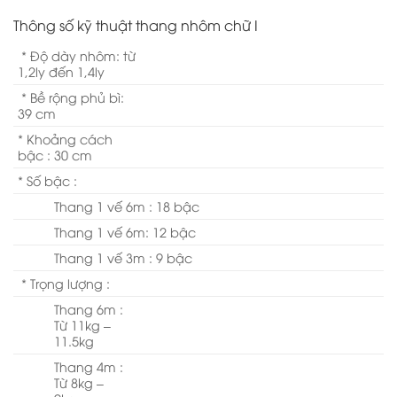
Thông số kỹ thuật thang nhôm chữ I
* Độ dày nhôm: từ
1,2ly đến 1,4ly
* Bề rộng phủ bì:
39 cm
* Khoảng cách
bậc : 30 cm
* Số bậc :
Thang 1 vế 6m : 18 bậc
Thang 1 vế 6m: 12 bậc
Thang 1 vế 3m : 9 bậc
* Trọng lượng :
Thang 6m :
Từ 11kg –
11.5kg
Thang 4m :
Từ 8kg –