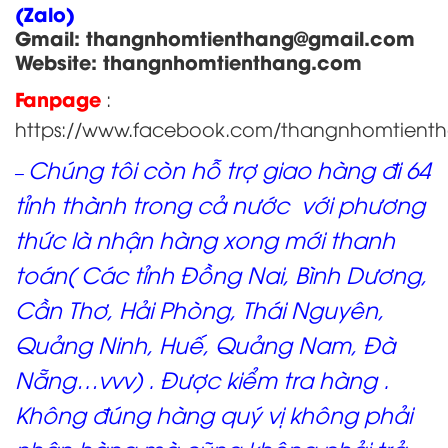
(Zalo)
Gmail: thangnhomtienthang
@gmail.com
Website:
thangnhomtienthang.com
Fanpage
:
https://www.facebook.com/thangnhomtient
Chúng tôi còn hỗ trợ giao hàng đi 64
–
tỉnh thành trong cả nước với phương
thức là nhận hàng xong mới thanh
toán( Các tỉnh Đồng Nai, Bình Dương,
Cần Thơ, Hải Phòng, Thái Nguyên,
Quảng Ninh, Huế, Quảng Nam, Đà
Nẵng…vvv) . Được kiểm tra hàng .
Không đúng hàng quý vị không phải