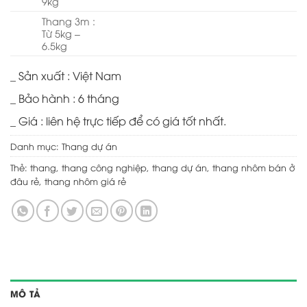
9kg
Thang 3m :
Từ 5kg –
6.5kg
_ Sản xuất : Việt Nam
_ Bảo hành : 6 tháng
_ Giá : liên hệ trực tiếp để có giá tốt nhất.
Danh mục:
Thang dự án
Thẻ:
thang
,
thang công nghiệp
,
thang dự án
,
thang nhôm bán ở
đâu rẻ
,
thang nhôm giá rẻ
MÔ TẢ