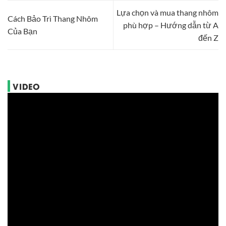
Lựa chọn và mua thang nhôm
Cách Bảo Trì Thang Nhôm
phù hợp – Hướng dẫn từ A
Của Bạn
đến Z
VIDEO