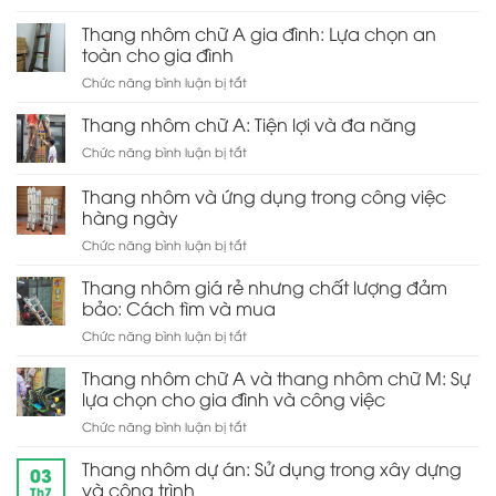
Thang
A:
lợi
nhôm
Thang nhôm chữ A gia đình: Lựa chọn an
Thiết
cho
rút
kế
toàn cho gia đình
gia
đơn:
tiện
đình
ở
Chức năng bình luận bị tắt
Sự
ích
Thang
tiện
và
nhôm
Thang nhôm chữ A: Tiện lợi và đa năng
lợi
dễ
chữ
trong
sử
ở
Chức năng bình luận bị tắt
A
lưu
dụng
Thang
gia
trữ
nhôm
Thang nhôm và ứng dụng trong công việc
đình:
và
chữ
Lựa
hàng ngày
di
A:
chọn
chuyển
ở
Chức năng bình luận bị tắt
Tiện
an
Thang
lợi
toàn
nhôm
và
Thang nhôm giá rẻ nhưng chất lượng đảm
cho
và
đa
bảo: Cách tìm và mua
gia
ứng
năng
đình
ở
Chức năng bình luận bị tắt
dụng
Thang
trong
nhôm
Thang nhôm chữ A và thang nhôm chữ M: Sự
công
giá
việc
lựa chọn cho gia đình và công việc
rẻ
hàng
ở
Chức năng bình luận bị tắt
nhưng
ngày
Thang
chất
nhôm
Thang nhôm dự án: Sử dụng trong xây dựng
lượng
03
chữ
đảm
và công trình
Th7