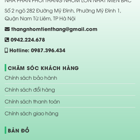
NHÀ PHÂN PHỐI THANG NHÔM LỚN NHẤT MIỀN BẮC
Số 2 ngõ 282 Đường Mỹ Đình, Phường Mỹ Đình 1,
Quận Nam Từ Liêm, TP Hà Nội
thangnhomtienthang@gmail.com
0942.224.678
Hotline: 0987.396.434
CHĂM SÓC KHÁCH HÀNG
Chính sách bảo hành
Chính sách đổi hàng
Chính sách thanh toán
Chính sách giao hàng
BẢN ĐỒ