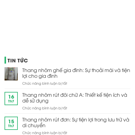
TIN TỨC
Thang nhôm ghế gia đình: Sự thoải mái và tiện
lợi cho gia đình
ở
Chức năng bình luận bị tắt
Thang
nhôm
Thang nhôm rút đôi chữ A: Thiết kế tiện ích và
16
ghế
dễ sử dụng
Th7
gia
ở
Chức năng bình luận bị tắt
đình:
Thang
Sự
nhôm
Thang nhôm rút đơn: Sự tiện lợi trong lưu trữ và
thoải
15
rút
mái
di chuyển
Th7
đôi
và
ở
Chức năng bình luận bị tắt
chữ
tiện