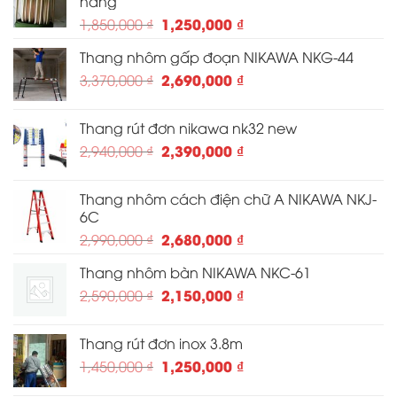
hãng
1,050,000 ₫.
Giá
Giá
1,250,000
₫
1,850,000
₫
gốc
hiện
Thang nhôm gấp đoạn NIKAWA NKG-44
là:
tại
1,850,000 ₫.
Giá
là:
Giá
2,690,000
₫
3,370,000
₫
gốc
1,250,000 ₫.
hiện
là:
tại
Thang rút đơn nikawa nk32 new
3,370,000 ₫.
là:
Giá
Giá
2,390,000
₫
2,940,000
₫
2,690,000 ₫.
gốc
hiện
là:
tại
Thang nhôm cách điện chữ A NIKAWA NKJ-
2,940,000 ₫.
là:
6C
2,390,000 ₫.
Giá
Giá
2,680,000
₫
2,990,000
₫
gốc
hiện
Thang nhôm bàn NIKAWA NKC-61
là:
tại
2,990,000 ₫.
Giá
là:
Giá
2,150,000
₫
2,590,000
₫
gốc
2,680,000 ₫.
hiện
là:
tại
Thang rút đơn inox 3.8m
2,590,000 ₫.
là:
Giá
Giá
1,250,000
₫
1,450,000
₫
2,150,000 ₫.
gốc
hiện