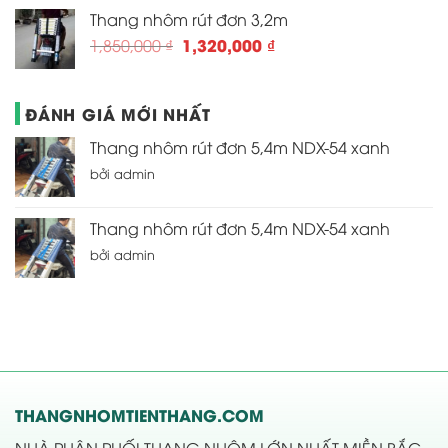
là:
tại
Thang nhôm rút đơn 3,2m
1,450,000 ₫.
là:
Giá
Giá
1,320,000
₫
1,850,000
₫
1,250,000 ₫.
gốc
hiện
là:
tại
1,850,000 ₫.
là:
ĐÁNH GIÁ MỚI NHẤT
1,320,000 ₫.
Thang nhôm rút đơn 5,4m NDX-54 xanh
bởi admin
Thang nhôm rút đơn 5,4m NDX-54 xanh
bởi admin
THANGNHOMTIENTHANG.COM