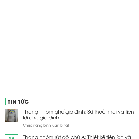
TIN TỨC
Thang nhôm ghế gia đình: Sự thoải mái và tiện
lợi cho gia đình
ở
Chức năng bình luận bị tắt
Thang
nhôm
Thang nhôm rút đôi chữ A: Thiết kế tiện ích và
16