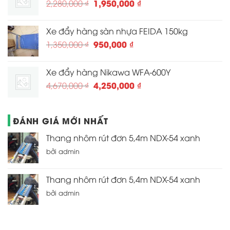
Giá
Giá
1,950,000
₫
2,280,000
₫
2,650,000 ₫.
gốc
hiện
là:
tại
Xe đẩy hàng sàn nhựa FEIDA 150kg
2,280,000 ₫.
là:
Giá
Giá
950,000
₫
1,350,000
₫
1,950,000 ₫.
gốc
hiện
là:
tại
Xe đẩy hàng Nikawa WFA-600Y
1,350,000 ₫.
là:
Giá
Giá
4,250,000
₫
4,670,000
₫
950,000 ₫.
gốc
hiện
là:
tại
4,670,000 ₫.
là:
ĐÁNH GIÁ MỚI NHẤT
4,250,000 ₫.
Thang nhôm rút đơn 5,4m NDX-54 xanh
bởi admin
Thang nhôm rút đơn 5,4m NDX-54 xanh
bởi admin