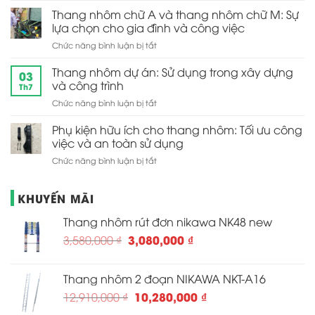
trong
nhôm
Thang nhôm chữ A và thang nhôm chữ M: Sự
công
giá
việc
lựa chọn cho gia đình và công việc
rẻ
hàng
ở
Chức năng bình luận bị tắt
nhưng
ngày
Thang
chất
nhôm
Thang nhôm dự án: Sử dụng trong xây dựng
lượng
03
chữ
đảm
và công trình
Th7
A
bảo:
ở
Chức năng bình luận bị tắt
và
Cách
Thang
thang
tìm
nhôm
Phụ kiện hữu ích cho thang nhôm: Tối ưu công
nhôm
và
dự
chữ
việc và an toàn sử dụng
mua
án:
M:
ở
Chức năng bình luận bị tắt
Sử
Sự
Phụ
dụng
lựa
kiện
trong
chọn
KHUYẾN MÃI
hữu
xây
cho
ích
dựng
gia
Thang nhôm rút đơn nikawa NK48 new
cho
và
đình
thang
công
và
Giá
Giá
3,080,000
₫
3,580,000
₫
nhôm:
trình
công
gốc
hiện
Tối
việc
là:
tại
ưu
Thang nhôm 2 đoạn NIKAWA NKT-A16
công
3,580,000 ₫.
là:
việc
Giá
Giá
10,280,000
₫
12,910,000
₫
3,080,000 ₫.
và
gốc
hiện
an