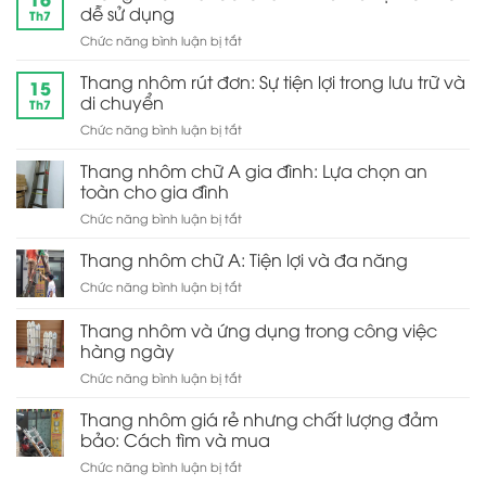
ghế
dễ sử dụng
Th7
gia
ở
Chức năng bình luận bị tắt
đình:
Thang
Sự
nhôm
Thang nhôm rút đơn: Sự tiện lợi trong lưu trữ và
thoải
15
rút
mái
di chuyển
Th7
đôi
và
ở
Chức năng bình luận bị tắt
chữ
tiện
Thang
A:
lợi
nhôm
Thang nhôm chữ A gia đình: Lựa chọn an
Thiết
cho
rút
kế
toàn cho gia đình
gia
đơn:
tiện
đình
ở
Chức năng bình luận bị tắt
Sự
ích
Thang
tiện
và
nhôm
Thang nhôm chữ A: Tiện lợi và đa năng
lợi
dễ
chữ
trong
sử
ở
Chức năng bình luận bị tắt
A
lưu
dụng
Thang
gia
trữ
nhôm
Thang nhôm và ứng dụng trong công việc
đình:
và
chữ
Lựa
hàng ngày
di
A:
chọn
chuyển
ở
Chức năng bình luận bị tắt
Tiện
an
Thang
lợi
toàn
nhôm
và
Thang nhôm giá rẻ nhưng chất lượng đảm
cho
và
đa
bảo: Cách tìm và mua
gia
ứng
năng
đình
ở
Chức năng bình luận bị tắt
dụng
Thang