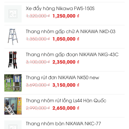
là:
tại
toàn
Xe đẩy hàng Nikawa FWS-150S
12,910,000 ₫.
là:
sử
Giá
Giá
1,250,000
₫
1,320,000
₫
dụng
10,280,000 ₫.
gốc
hiện
là:
tại
Thang nhôm gấp chữ A NIKAWA NKD-03
1,320,000 ₫.
là:
Giá
Giá
1,050,000
₫
1,350,000
₫
1,250,000 ₫.
gốc
hiện
là:
tại
Thang nhôm gấp đoạn NIKAWA NKG-43C
1,350,000 ₫.
là:
Giá
Giá
2,350,000
₫
3,100,000
₫
1,050,000 ₫.
gốc
hiện
là:
tại
Thang rút đơn NIKAWA NK50 new
3,100,000 ₫.
là:
Giá
Giá
3,150,000
₫
3,690,000
₫
2,350,000 ₫.
gốc
hiện
là:
tại
Thang nhôm rút lồng Ls44 Hàn Quốc
3,690,000 ₫.
là:
Giá
Giá
2,650,000
₫
2,990,000
₫
3,150,000 ₫.
gốc
hiện
là:
tại
Thang nhôm bàn NIKAWA NKC-77
2,990,000 ₫.
là: