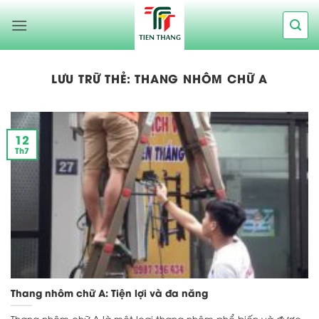
Bỏ
qua
nội
dung
LƯU TRỮ THẺ:
THANG NHÔM CHỮ A
12
Th7
Thang nhôm chữ A: Tiện lợi và đa năng
Thang nhôm chữ A là một loại thang nhôm phổ biến và được