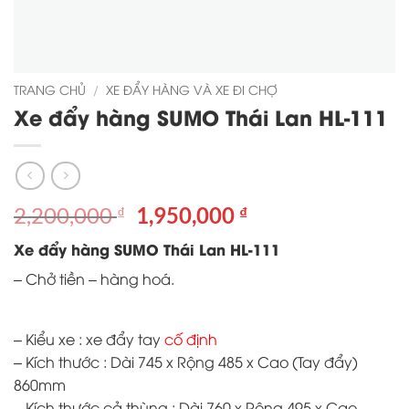
TRANG CHỦ
/
XE ĐẨY HÀNG VÀ XE ĐI CHỢ
Xe đẩy hàng SUMO Thái Lan HL-111
Giá
Giá
2,200,000
1,950,000
₫
₫
gốc
hiện
Xe đẩy hàng SUMO Thái Lan HL-111
là:
tại
2,200,000 ₫.
là:
– Chở tiền – hàng hoá.
1,950,000 ₫.
– Kiểu xe : xe đẩy tay
cố định
– Kích thước : Dài 745 x Rộng 485 x Cao (Tay đẩy)
860mm
– Kích thước cả thùng : Dài 760 x Rộng 495 x Cao