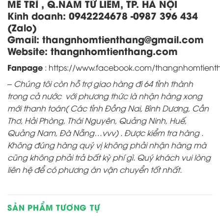
MỄ TRÌ , Q.NAM TỪ LIÊM, TP. HÀ NỘI
Kinh doanh:
0942224678 -0987 396 434
(Zalo)
Gmail: thangnhomtienthang
@gmail.com
Website:
thangnhomtienthang.com
Fanpage
:
https://www.facebook.com/thangnhomtien
– Chúng tôi còn hỗ trợ giao hàng đi 64 tỉnh thành
trong cả nước với phương thức là nhận hàng xong
mới thanh toán( Các tỉnh Đồng Nai, Bình Dương, Cần
Thơ, Hải Phòng, Thái Nguyên, Quảng Ninh, Huế,
Quảng Nam, Đà Nẵng…vvv) . Được kiểm tra hàng .
Không đúng hàng quý vị không phải nhận hàng mà
cũng không phải trả bất kỳ phí gì. Quý khách vui lòng
liên hệ để có phương án vận chuyển tốt nhất.
SẢN PHẨM TƯƠNG TỰ