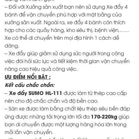
– Đối với Xưởng sản xuất bạn nên sử dụng
Xe đẩy 4
bánh
để vận chuyển phù hợp với mặt bằng của
xưởng sản xuất. Ngoài ra, xe đẩy 4 bánh còn thích
hợp cho các quầy hàng, kho siêu thị, bệnh viện,……
Xe có thể di chuyển trên mọi địa hình 1 cách dễ
dàng.
– Xe đẩy giúp giảm sử dụng sức người trong công
việc đòi hỏi sức lực và tiết kiệm thời gian vận chuyển
nâng cao hiệu quả công việc.
ƯU ĐIỂM NỔI BẬT :
Kết cấu chắc chắn:
Xe đẩy SUMO HL-111
–
được làm từ thép cao cấp
nên cho độ chắc chắn và độ bền cao.
– Sàn xe được làm bằng chất liệu thép siêu bền đáp
170-220kg
ứng được những tải trọng lớn tối đa
giúp
bạn di chuyển được một lượng hàng hóa lớn trong
mỗi lần vận chuyển.