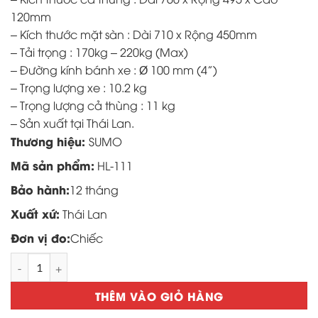
120mm
– Kích thước mặt sàn : Dài 710 x Rộng 450mm
– Tải trọng : 170kg – 220kg (Max)
– Đường kính bánh xe : Ø 100 mm (4”)
– Trọng lượng xe : 10.2 kg
– Trọng lượng cả thùng : 11 kg
– Sản xuất tại Thái Lan.
Thương hiệu:
SUMO
Mã sản phẩm:
HL-111
Bảo hành:
12 tháng
Xuất xứ:
Thái Lan
Đơn vị đo:
Chiếc
Xe đẩy hàng SUMO Thái Lan HL-111 số lượng
THÊM VÀO GIỎ HÀNG