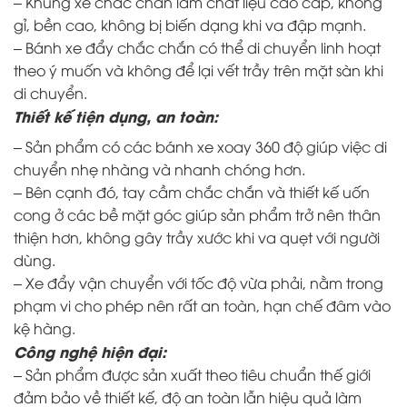
– Khung xe chắc chắn làm chất liệu cao cấp, không
gỉ, bền cao, không bị biến dạng khi va đập mạnh.
– Bánh xe đẩy chắc chắn có thể di chuyển linh hoạt
theo ý muốn và không để lại vết trầy trên mặt sàn khi
di chuyển.
Thiết kế tiện dụng, an toàn:
– Sản phẩm có các bánh xe xoay 360 độ giúp việc di
chuyển nhẹ nhàng và nhanh chóng hơn.
– Bên cạnh đó, tay cầm chắc chắn và thiết kế uốn
cong ở các bề mặt góc giúp sản phẩm trở nên thân
thiện hơn, không gây trầy xước khi va quẹt với người
dùng.
– Xe đẩy vận chuyển với tốc độ vừa phải, nằm trong
phạm vi cho phép nên rất an toàn, hạn chế đâm vào
kệ hàng.
Công nghệ hiện đại:
– Sản phẩm được sản xuất theo tiêu chuẩn thế giới
đảm bảo về thiết kế, độ an toàn lẫn hiệu quả làm