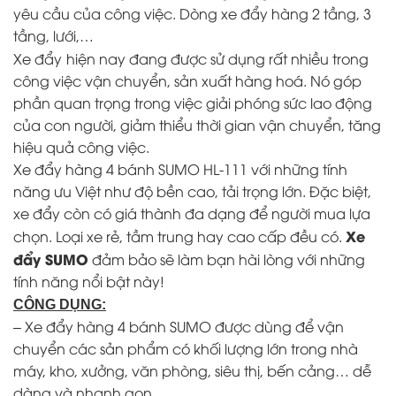
yêu cầu của công việc. Dòng xe đẩy hàng 2 tầng, 3
tầng, lưới,…
Xe đẩy
hiện nay đang được sử dụng rất nhiều trong
công việc vận chuyển, sản xuất hàng hoá. Nó góp
phần quan trọng trong việc giải phóng sức lao động
của con người, giảm thiểu thời gian vận chuyển, tăng
hiệu quả công việc.
Xe đẩy hàng 4 bánh SUMO HL-111 với những tính
năng ưu Việt như độ bền cao, tải trọng lớn. Đặc biệt,
xe đẩy còn có giá thành đa dạng để người mua lựa
Xe
chọn. Loại xe rẻ, tầm trung hay cao cấp đều có.
đẩy SUMO
đảm bảo sẽ làm bạn hài lòng với những
tính năng nổi bật này!
CÔNG DỤNG:
– Xe đẩy hàng 4 bánh SUMO được dùng để vận
chuyển các sản phẩm có khối lượng lớn trong nhà
máy, kho, xưởng, văn phòng, siêu thị, bến cảng… dễ
dàng và nhanh gọn.