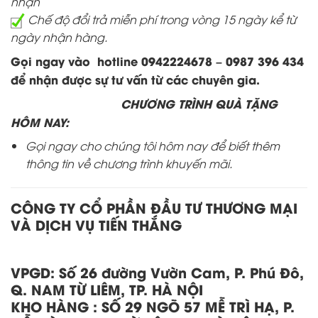
nhận
Chế độ đổi trả miễn phí trong vòng 15 ngày kể từ
ngày nhận hàng.
Gọi ngay vào hotline 0942224678 – 0987 396 434
để nhận được sự tư vấn từ các chuyên gia.
CHƯƠNG TRÌNH QUÀ TẶNG
HÔM NAY:
Gọi ngay cho chúng tôi hôm nay để biết thêm
thông tin về chương trình khuyến mãi.
CÔNG TY CỔ PHẦN ĐẦU TƯ THƯƠNG MẠI
VÀ DỊCH VỤ TIẾN THẮNG
VPGD:
Số 26 đường Vườn Cam, P. Phú Đô,
Q. NAM TỪ LIÊM, TP. HÀ NỘI
KHO HÀNG
:
SỐ 29 NGÕ 57 MỄ TRÌ HẠ, P.