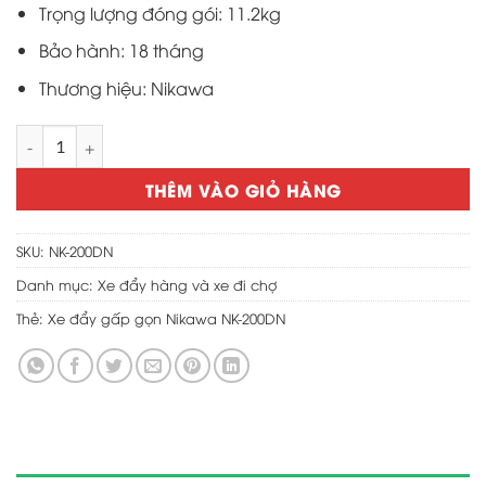
Trọng lượng đóng gói: 11.2kg
Bảo hành: 18 tháng
Thương hiệu: Nikawa
Xe đẩy gấp gọn Nikawa NK-200DN số lượng
THÊM VÀO GIỎ HÀNG
SKU:
NK-200DN
Danh mục:
Xe đẩy hàng và xe đi chợ
Thẻ:
Xe đẩy gấp gọn Nikawa NK-200DN