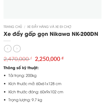
TRANG CHỦ
/
XE ĐẨY HÀNG VÀ XE ĐI CHỢ
Xe đẩy gấp gọn Nikawa NK-200DN
Giá
Giá
2,470,000
2,250,000
₫
₫
gốc
hiện
Thông số kỹ thuật:
là:
tại
2,470,000 ₫.
là:
Tải trọng: 200kg
2,250,000 ₫.
Kích thước mở: 60x61x128 cm
Kích thước đóng: 60x9x102 cm
Trọng lượng: 9.7 kg