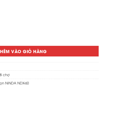
ọn NiNDA NDX-60 số lượng
THÊM VÀO GIỎ HÀNG
đi chợ
ọn NiNDA NDX-60