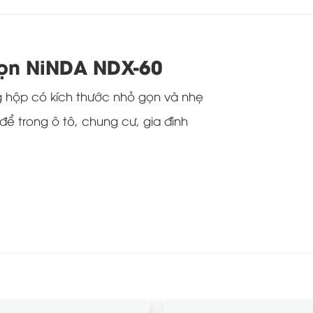
ọn NiNDA NDX-60
 hộp có kích thước nhỏ gọn và nhẹ
ể trong ô tô, chung cư, gia đình