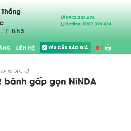
n Thắng
0942.224.678
ẮC
Hotline: 0987.396.434
, TP Hà Nội
HÀNG
LIÊN HỆ
0
₫
YÊU CẦU BÁO GIÁ
VÀ XE ĐI CHỢ
2 bánh gấp gọn NiNDA