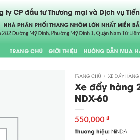
 ty CP đầu tư Thương mại và Dịch vụ Tiế
NHÀ PHÂN PHỐI THANG NHÔM LỚN NHẤT MIỀN B
õ 282 Đường Mỹ Đình, Phường Mỹ Đình 1, Quận Nam Từ Liêm
TRANG CHỦ
GIỚI THIỆU
HƯỚNG DẪN MUA 
TRANG CHỦ
/
XE ĐẨY HÀNG 
Xe đẩy hàng 
NDX-60
550,000
₫
Thương hiệu:
NiNDA