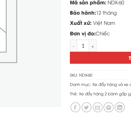
Mã sản phẩm:
NDX-60
Bảo hành:
12 tháng
Xuất xứ:
Việt Nam
Đơn vị đo:
Chiếc
Xe đẩy hàng 2 bánh gấp g
SKU:
NDX-60
Danh mục:
Xe đẩy hàng và xe 
Thẻ:
Xe đẩy hàng 2 bánh gấp g