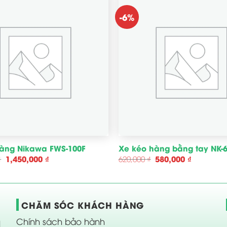
-6%
àng Nikawa FWS-100F
Xe kéo hàng bằng tay NK-
Giá
1,450,000
₫
Giá
Giá
580,000
₫
Giá
₫
620,000
₫
gốc
hiện
gốc
hiện
là:
tại
là:
tại
1,550,000 ₫.
là:
620,000 ₫.
là:
1,450,000 ₫.
580,000 ₫.
CHĂM SÓC KHÁCH HÀNG
Chính sách bảo hành
N