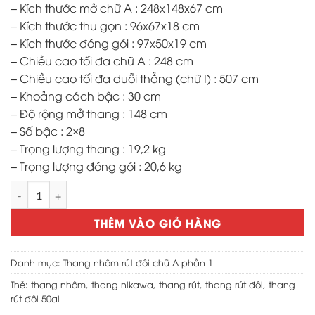
3,950,000 ₫.
– Kích thước mở chữ A : 248x148x67 cm
– Kích thước thu gọn : 96x67x18 cm
– Kích thước đóng gói : 97x50x19 cm
– Chiều cao tối đa chữ A : 248 cm
– Chiều cao tối đa duỗi thẳng (chữ I) : 507 cm
– Khoảng cách bậc : 30 cm
– Độ rộng mở thang : 148 cm
– Số bậc : 2×8
– Trọng lượng thang : 19,2 kg
– Trọng lượng đóng gói : 20,6 kg
Thang nhôm rút đôi nikawa nk-50ai pri số lượng
THÊM VÀO GIỎ HÀNG
Danh mục:
Thang nhôm rút đôi chữ A phần 1
Thẻ:
thang nhôm
,
thang nikawa
,
thang rút
,
thang rút đôi
,
thang
rút đôi 50ai