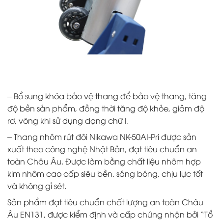
– Bổ sung khóa bảo vệ thang để bảo vệ thang, tăng
độ bền sản phẩm, đồng thời tăng độ khỏe, giảm độ
rơ, võng khi sử dụng dạng chữ I.
– Thang nhôm rút đôi Nikawa NK-50AI-Pri được sản
xuất theo công nghệ Nhật Bản, đạt tiêu chuẩn an
toàn Châu Âu. Được làm bằng chất liệu nhôm hợp
kim nhôm cao cấp siêu bền. sáng bóng, chịu lực tốt
và không gỉ sét.
Sản phẩm đạt tiêu chuẩn chất lượng an toàn Châu
Âu EN131, được kiểm định và cấp chứng nhận bởi “Tổ