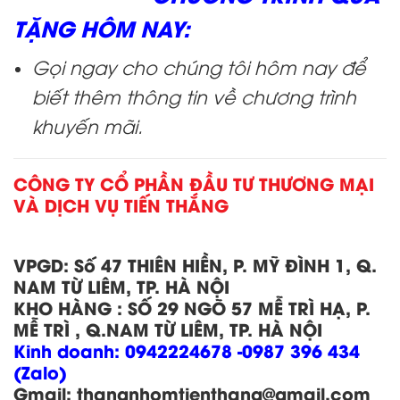
TẶNG HÔM NAY:
Gọi ngay cho chúng tôi hôm nay để
biết thêm thông tin về chương trình
khuyến mãi.
CÔNG TY CỔ PHẦN ĐẦU TƯ THƯƠNG MẠI
VÀ DỊCH VỤ TIẾN THẮNG
VPGD:
Số 47 THIÊN HIỀN, P. MỸ ĐÌNH 1, Q.
NAM TỪ LIÊM, TP. HÀ NỘI
KHO HÀNG
:
SỐ 29 NGÕ 57 MỄ TRÌ HẠ, P.
MỄ TRÌ , Q.NAM TỪ LIÊM, TP. HÀ NỘI
Kinh doanh:
0942224678 -0987 396 434
(Zalo)
Gmail: thangnhomtienthang
@gmail.com