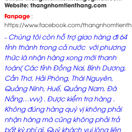
Website:
thangnhomtienthang.com
Fanpage
:
https://www.facebook.com/thangnhomtient
Chúng tôi còn hỗ trợ giao hàng đi 64
–
tỉnh thành trong cả nước với phương
thức là nhận hàng xong mới thanh
toán( Các tỉnh Đồng Nai, Bình Dương,
Cần Thơ, Hải Phòng, Thái Nguyên,
Quảng Ninh, Huế, Quảng Nam, Đà
Nẵng…vvv) . Được kiểm tra hàng .
Không đúng hàng quý vị không phải
nhận hàng mà cũng không phải trả
bất kỳ phí gì. Quý khách vui lòng liên