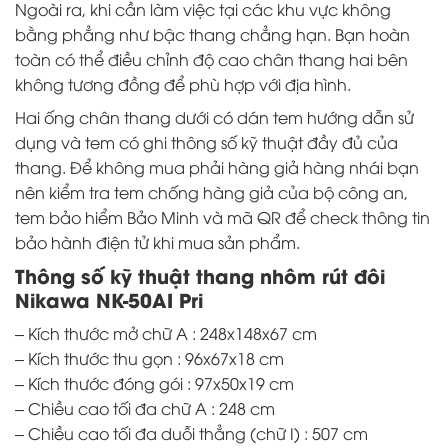
Ngoài ra, khi cần làm việc tại các khu vực không
bằng phẳng như bậc thang chẳng hạn. Bạn hoàn
toàn có thể điều chỉnh độ cao chân thang hai bên
không tương đồng để phù hợp với địa hình.
Hai ống chân thang dưới có dán tem hướng dẫn sử
dụng và tem có ghi thông số kỹ thuật đầy đủ của
thang. Để không mua phải hàng giả hàng nhái bạn
nên kiểm tra tem chống hàng giả của bộ công an,
tem bảo hiểm Bảo Minh và mã QR để check thông tin
bảo hành điện tử khi mua sản phẩm.
Thông số kỹ thuật thang nhôm rút đôi
Nikawa NK-50AI Pri
– Kích thước mở chữ A : 248x148x67 cm
– Kích thước thu gọn : 96x67x18 cm
– Kích thước đóng gói : 97x50x19 cm
– Chiều cao tối đa chữ A : 248 cm
– Chiều cao tối đa duỗi thẳng (chữ I) : 507 cm