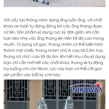
Với cấu tạo thông minh dạng ống luồn ống, với chốt
khóa an toàn tự động đóng khi các ống thang được
rút lên. Sản phẩm sử dụng cực kỳ đơn giản, khi cần
bạn kéo nhẹ các ống thang lên trên tới độ cao mong
muốn. Từ dạng rút gọn,
thang nhôm
có thể biến hình
thành một chiếc thang nhôm chữ A cao tới 2,5m hay
thang rút chữ I cao tối đa 5m. Khi hết nhu cầu sử dụng
bạn chỉ cần mở hết các chốt khóa, thang sẽ tự động
hạ xuống chỉ còn 96cm. Lúc này bạn có thể cất gọn
sản phẩm vào bất kỳ vị trí nào.