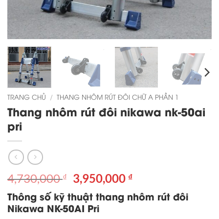
TRANG CHỦ
/
THANG NHÔM RÚT ĐÔI CHỮ A PHẦN 1
Thang nhôm rút đôi nikawa nk-50ai
pri
Giá
Giá
4,730,000
3,950,000
₫
₫
gốc
hiện
Thông số kỹ thuật thang nhôm rút đôi
là:
tại
Nikawa NK-50AI Pri
4,730,000 ₫.
là: