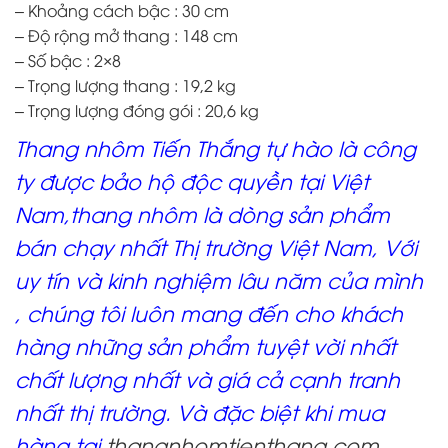
– Khoảng cách bậc : 30 cm
– Độ rộng mở thang : 148 cm
– Số bậc : 2×8
– Trọng lượng thang : 19,2 kg
– Trọng lượng đóng gói : 20,6 kg
Thang nhôm Tiến Thắng tự hào là công
ty được bảo hộ độc quyền tại Việt
Nam,thang nhôm là dòng sản phẩm
bán chạy nhất Thị trường Việt Nam, Với
uy tín và kinh nghiệm lâu năm của mình
, chúng tôi luôn mang đến cho khách
hàng những sản phẩm tuyệt vời nhất
chất lượng nhất và giá cả cạnh tranh
nhất thị trường. Và đặc biệt khi mua
hàng tại
thangnhomtienthang.com