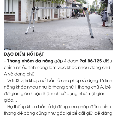
ĐẶC ĐIỂM NỔI BẬT
Thang nhôm
đa năng
Pal B6-125
–
gấp 4 đoạn
điều
chỉnh nhiều tính năng làm việc khác nhau dạng chữ
A và dạng chữ I
– Với 03 vị trí khớp nối bản lề cho phép sử dụng 16 tính
năng khác nhau như là thang chữ I, thang chữ A, bệ
đỡ giàn giáo hoặc thậm chí sử dụng như một giàn
giáo…
– Hệ thống khóa bản lề tự động cho phép điều chỉnh
thang dễ dàng cũng như gấp lại để cất giữ, dễ dàng