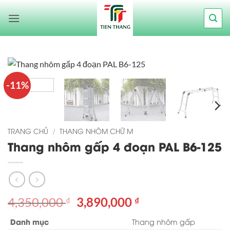
Bỏ
qua
nội
dung
-11%
TRANG CHỦ
/
THANG NHÔM CHỮ M
Thang nhôm gấp 4 đoạn PAL B6-125
Giá
Giá
4,350,000
3,890,000
₫
₫
gốc
hiện
Danh mục
Thang nhôm gấp
là:
tại