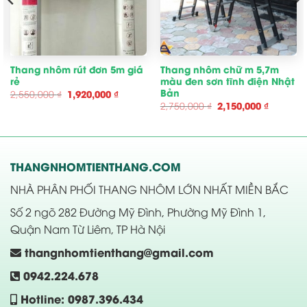
Thang nhôm rút đơn 5m giá
Thang nhôm chữ m 5,7m
rẻ
màu đen sơn tĩnh điện Nhật
Bản
Giá
Giá
2,550,000
₫
1,920,000
₫
gốc
hiện
Giá
Giá
2,750,000
₫
2,150,000
₫
là:
tại
gốc
hiện
2,550,000 ₫.
là:
là:
tại
00 ₫.
1,920,000 ₫.
2,750,000 ₫.
là:
2,150,00
THANGNHOMTIENTHANG.COM
NHÀ PHÂN PHỐI THANG NHÔM LỚN NHẤT MIỀN BẮC
Số 2 ngõ 282 Đường Mỹ Đình, Phường Mỹ Đình 1,
Quận Nam Từ Liêm, TP Hà Nội
thangnhomtienthang@gmail.com
0942.224.678
Hotline: 0987.396.434