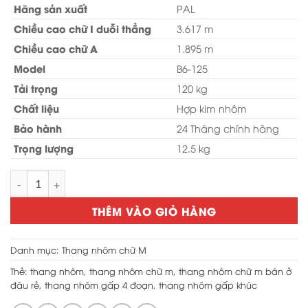
Hãng sản xuất
4,350,000 ₫.
là:
PAL
3,890,000 ₫.
Chiều cao chữ I duỗi thẳng
3.617 m
Chiều cao chữ A
1.895 m
Model
B6-125
Tải trọng
120 kg
Chất liệu
Hợp kim nhôm
Bảo hành
24 Tháng chính hãng
Trọng lượng
12.5 kg
Thang nhôm gấp 4 đoạn PAL B6-125 số lượng
THÊM VÀO GIỎ HÀNG
Danh mục:
Thang nhôm chữ M
Thẻ:
thang nhôm
,
thang nhôm chữ m
,
thang nhôm chữ m bán ở
đâu rẻ
,
thang nhôm gấp 4 đoạn
,
thang nhôm gấp khúc