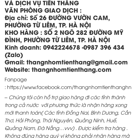
VÀ DỊCH VỤ TIẾN THẮNG
VĂN PHÒNG GIAO DỊCH :
Địa chỉ:
Số 26 ĐƯỜNG VƯỜN CAM,
PHƯỜNG TỪ LIÊM, TP. HÀ NỘI
KHO HÀNG
:
SỐ 2 NGÕ 282 ĐƯỜNG MỸ
ĐÌNH, PHƯỜNG TỪ LIÊM, TP. HÀ NỘI
Kinh doanh:
0942224678 -0987 396 434
(Zalo)
Gmail: thangnhomtienthang
@gmail.com
Website:
thangnhomtienthang.com
Fanpage
:
https://www.facebook.com/thangnhomtienthanghn
– Chúng tôi còn hỗ trợ giao hàng đi các tỉnh thành
trong cả nước với phương thức là nhận hàng xong
mới thanh toán( Các tỉnh Đồng Nai, Bình Dương, Cần
Thơ, Hải Phòng, Thái Nguyên, Quảng Ninh, Huế,
Quảng Nam, Đà Nẵng…vvv) . Được kiểm tra hàng .
Không đúng hàng quý vị không phải nhận hàng mà