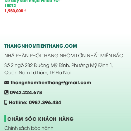
Xe đẩy sàn nhựa Feida FD-
150T2
1,950,000
₫
THANGNHOMTIENTHANG.COM
NHÀ PHÂN PHỐI THANG NHÔM LỚN NHẤT MIỀN BẮC
Số 2 ngõ 282 Đường Mỹ Đình, Phường Mỹ Đình 1,
Quận Nam Từ Liêm, TP Hà Nội
thangnhomtienthang@gmail.com
0942.224.678
Hotline: 0987.396.434
CHĂM SÓC KHÁCH HÀNG
Chính sách bảo hành