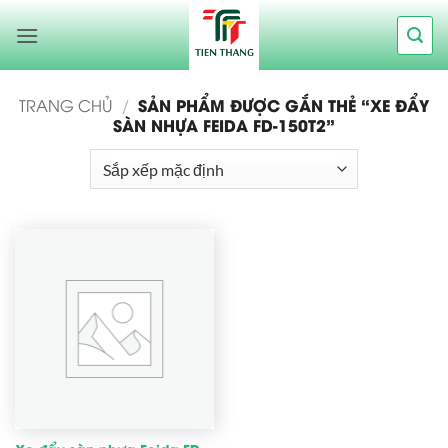
Bỏ
qua
nội
dung
SẢN PHẨM ĐƯỢC GẮN THẺ “XE ĐẨY
TRANG CHỦ
/
SÀN NHỰA FEIDA FD-150T2”