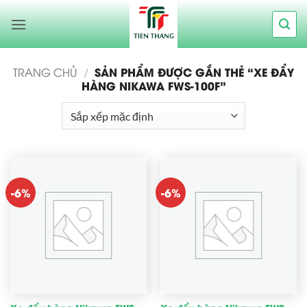
Bỏ
qua
nội
dung
SẢN PHẨM ĐƯỢC GẮN THẺ “XE ĐẨY
TRANG CHỦ
/
HÀNG NIKAWA FWS-100F”
-6%
-6%