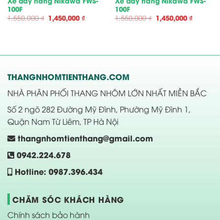
Xe đẩy hàng Nikawa FWS-
Xe đẩy hàng Nikawa FWS-
100F
100F
Giá
Giá
Giá
Giá
1,550,000
₫
1,450,000
₫
1,550,000
₫
1,450,000
₫
gốc
hiện
gốc
hiện
là:
tại
là:
tại
1,550,000 ₫.
là:
1,550,000 ₫.
là:
1,450,000 ₫.
1,450,00
THANGNHOMTIENTHANG.COM
NHÀ PHÂN PHỐI THANG NHÔM LỚN NHẤT MIỀN BẮC
Số 2 ngõ 282 Đường Mỹ Đình, Phường Mỹ Đình 1,
Quận Nam Từ Liêm, TP Hà Nội
thangnhomtienthang@gmail.com
0942.224.678
Hotline: 0987.396.434
CHĂM SÓC KHÁCH HÀNG
Chính sách bảo hành