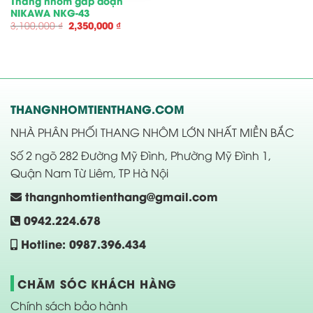
Thang nhôm gấp đoạn
NIKAWA NKG-43
Giá
Giá
3,100,000
₫
2,350,000
₫
gốc
hiện
là:
tại
3,100,000 ₫.
là:
2,350,000 ₫.
THANGNHOMTIENTHANG.COM
NHÀ PHÂN PHỐI THANG NHÔM LỚN NHẤT MIỀN BẮC
Số 2 ngõ 282 Đường Mỹ Đình, Phường Mỹ Đình 1,
Quận Nam Từ Liêm, TP Hà Nội
thangnhomtienthang@gmail.com
0942.224.678
Hotline: 0987.396.434
CHĂM SÓC KHÁCH HÀNG
Chính sách bảo hành