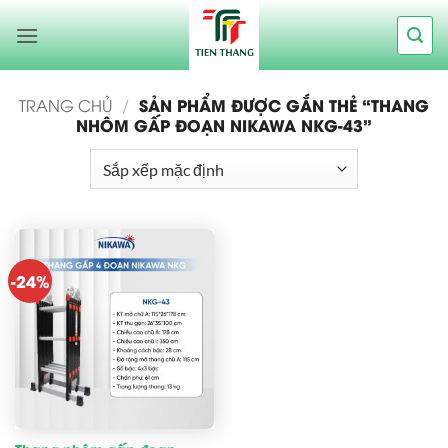
Bỏ
qua
nội
dung
SẢN PHẨM ĐƯỢC GẮN THẺ “THANG
TRANG CHỦ
/
NHÔM GẤP ĐOẠN NIKAWA NKG-43”
-24%