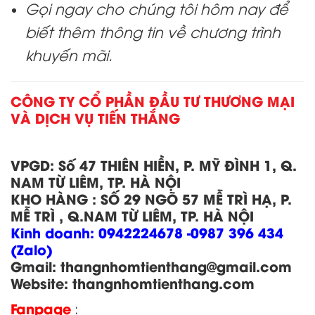
Gọi ngay cho chúng tôi hôm nay để
biết thêm thông tin về chương trình
khuyến mãi.
CÔNG TY CỔ PHẦN ĐẦU TƯ THƯƠNG MẠI
VÀ DỊCH VỤ TIẾN THẮNG
VPGD:
Số 47 THIÊN HIỀN, P. MỸ ĐÌNH 1, Q.
NAM TỪ LIÊM, TP. HÀ NỘI
KHO HÀNG
:
SỐ 29 NGÕ 57 MỄ TRÌ HẠ, P.
MỄ TRÌ , Q.NAM TỪ LIÊM, TP. HÀ NỘI
Kinh doanh:
0942224678 -0987 396 434
(Zalo)
Gmail: thangnhomtienthang
@gmail.com
Website:
thangnhomtienthang.com
Fanpage
: