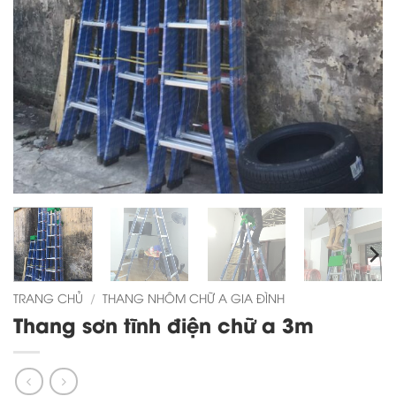
TRANG CHỦ
/
THANG NHÔM CHỮ A GIA ĐÌNH
Thang sơn tĩnh điện chữ a 3m