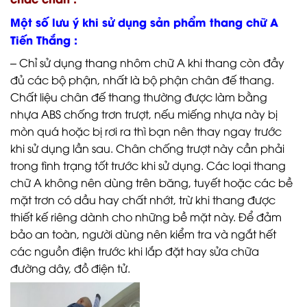
Một số lưu ý khi sử dụng sản phẩm thang chữ A
Tiến Thắng :
– Chỉ sử dụng thang nhôm chữ A khi thang còn đầy
đủ các bộ phận, nhất là bộ phận chân đế thang.
Chất liệu chân đế thang thường được làm bằng
nhựa ABS chống trơn trượt, nếu miếng nhựa này bị
mòn quá hoặc bị rơi ra thì bạn nên thay ngay trước
khi sử dụng lần sau. Chân chống trượt này cần phải
trong tình trạng tốt trước khi sử dụng. Các loại thang
chữ A không nên dùng trên băng, tuyết hoặc các bề
mặt trơn có dầu hay chất nhớt, trừ khi thang được
thiết kế riêng dành cho những bề mặt này. Để đảm
bảo an toàn, người dùng nên kiểm tra và ngắt hết
các nguồn điện trước khi lắp đặt hay sửa chữa
đường dây, đồ điện tử.