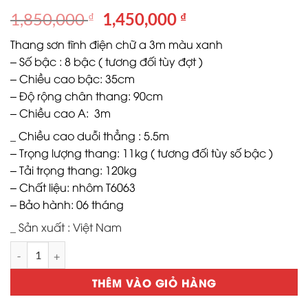
Giá
Giá
1,850,000
1,450,000
₫
₫
gốc
hiện
Thang sơn tĩnh điện chữ a 3m màu xanh
là:
tại
– Số bậc : 8 bậc ( tương đối tùy đợt )
1,850,000 ₫.
là:
– Chiều cao bậc: 35cm
1,450,000 ₫.
– Độ rộng chân thang: 90cm
– Chiều cao A: 3m
_ Chiều cao duỗi thẳng : 5.5m
– Trọng lượng thang: 11kg ( tương đối tùy số bậc )
– Tải trọng thang: 120kg
– Chất liệu: nhôm T6063
– Bảo hành: 06 tháng
_ Sản xuất : Việt Nam
Thang sơn tĩnh điện chữ a 3m số lượng
THÊM VÀO GIỎ HÀNG