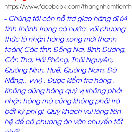
https://www.facebook.com/thangnhomtient
Chúng tôi còn hỗ trợ giao hàng đi 64
–
tỉnh thành trong cả nước với phương
thức là nhận hàng xong mới thanh
toán( Các tỉnh Đồng Nai, Bình Dương,
Cần Thơ, Hải Phòng, Thái Nguyên,
Quảng Ninh, Huế, Quảng Nam, Đà
Nẵng…vvv) . Được kiểm tra hàng .
Không đúng hàng quý vị không phải
nhận hàng mà cũng không phải trả
bất kỳ phí gì. Quý khách vui lòng liên
hệ để có phương án vận chuyển tốt
nhất.