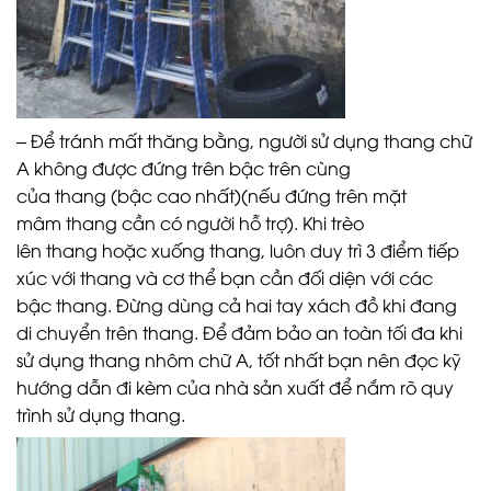
– Để tránh mất thăng bằng, người sử dụng thang chữ
A không được đứng trên bậc trên cùng
của thang (bậc cao nhất)(nếu đứng trên mặt
mâm thang cần có người hỗ trợ). Khi trèo
lên thang hoặc xuống thang, luôn duy trì 3 điểm tiếp
xúc với thang và cơ thể bạn cần đối diện với các
bậc thang. Đừng dùng cả hai tay xách đồ khi đang
di chuyển trên thang. Để đảm bảo an toàn tối đa khi
sử dụng thang nhôm chữ A, tốt nhất bạn nên đọc kỹ
hướng dẫn đi kèm của nhà sản xuất để nắm rõ quy
trình sử dụng thang.