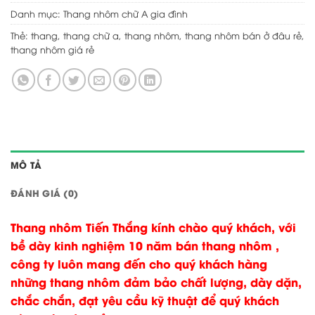
Danh mục:
Thang nhôm chữ A gia đình
Thẻ:
thang
,
thang chữ a
,
thang nhôm
,
thang nhôm bán ở đâu rẻ
,
thang nhôm giá rẻ
MÔ TẢ
ĐÁNH GIÁ (0)
Thang nhôm Tiến Thắng kính chào quý khách, với
bề dày kinh nghiệm 10 năm bán thang nhôm ,
công ty luôn mang đến cho quý khách hàng
những thang nhôm đảm bảo chất lượng, dày dặn,
chắc chắn, đạt yêu cầu kỹ thuật để quý khách