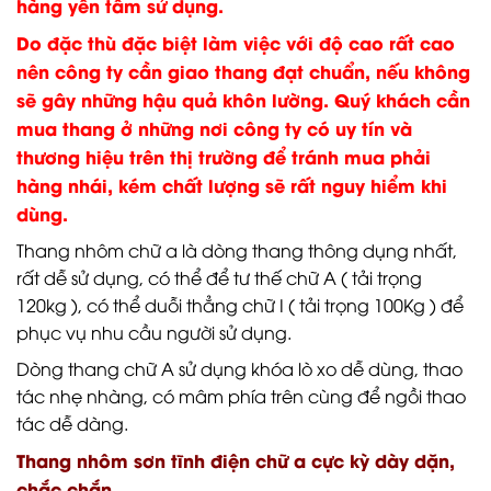
hàng yên tâm sử dụng.
Do đặc thù đặc biệt làm việc với độ cao rất cao
nên công ty cần giao thang đạt chuẩn, nếu không
sẽ gây những hậu quả khôn lường. Quý khách cần
mua thang ở những nơi công ty có uy tín và
thương hiệu trên thị trường để tránh mua phải
hàng nhái, kém chất lượng sẽ rất nguy hiểm khi
dùng.
Thang nhôm chữ a là dòng thang thông dụng nhất,
rất dễ sử dụng, có thể để tư thế chữ A ( tải trọng
120kg ), có thể duỗi thẳng chữ I ( tải trọng 100Kg ) để
phục vụ nhu cầu người sử dụng.
Dòng thang chữ A sử dụng khóa lò xo dễ dùng, thao
tác nhẹ nhàng, có mâm phía trên cùng để ngồi thao
tác dễ dàng.
Thang nhôm sơn tĩnh điện chữ a cực kỳ dày dặn,
chắc chắn .