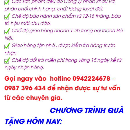
Các sản phẩm đều do Công Ty nhập khẩu và
phân phối chính hãng, chất lượng tuyệt đối.
Chế độ bảo hành sản phẩm từ 12-18 tháng, bảo
trì, hậu mãi chu đáo.
Chế độ giao hàng nhanh 1-2h trong nội thành Hà
Nội.
Giao hàng tận nhà , được kiểm tra hàng trước
nhận
Chế độ đổi trả miễn phí trong vòng 15 ngày kể từ
ngày nhận hàng.
Gọi ngay vào hotline 0942224678 –
0987 396 434 để nhận được sự tư vấn
từ các chuyên gia.
CHƯƠNG TRÌNH QUÀ
TẶNG HÔM NAY: