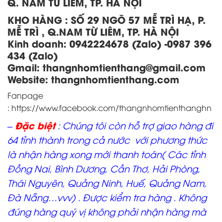
Q. NAM TỪ LIÊM, TP. HÀ NỘI
KHO HÀNG
:
SỐ 29 NGÕ 57 MỄ TRÌ HẠ, P.
MỄ TRÌ , Q.NAM TỪ LIÊM, TP. HÀ NỘI
Kinh doanh:
0942224678 (Zalo) -0987 396
434 (Zalo)
Gmail: thangnhomtienthang
@gmail.com
Website:
thangnhomtienthang.com
Fanpage
:
https://www.facebook.com/thangnhomtienthanghn
Đặc biệt
–
: Chúng tôi còn hỗ trợ giao hàng đi
64 tỉnh thành trong cả nước với phương thức
là nhận hàng xong mới thanh toán( Các tỉnh
Đồng Nai, Bình Dương, Cần Thơ, Hải Phòng,
Thái Nguyên, Quảng Ninh, Huế, Quảng Nam,
Đà Nẵng…vvv) . Được kiểm tra hàng . Không
đúng hàng quý vị không phải nhận hàng mà