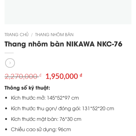
TRANG CHỦ
/
THANG NHÔM BÀN
Thang nhôm bàn NIKAWA NKC-76
Giá
Giá
2,270,000
1,950,000
₫
₫
gốc
hiện
Thông số kỹ thuật:
là:
tại
2,270,000 ₫.
là:
Kích thước mở: 145*52*97 cm
1,950,000 ₫.
Kích thước thu gọn/ đóng gói: 131*52*20 cm
Kích thước mặt bàn: 76*30 cm
Chiều cao sử dụng: 96cm