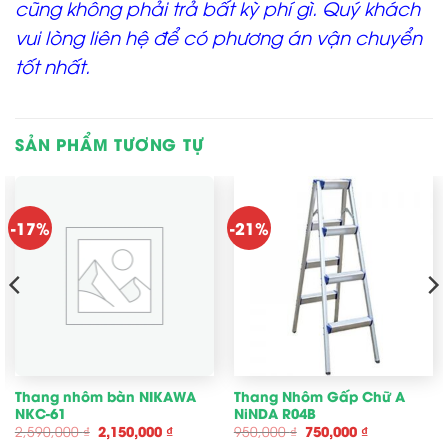
cũng không phải trả bất kỳ phí gì. Quý khách
vui lòng liên hệ để có phương án vận chuyển
tốt nhất.
SẢN PHẨM TƯƠNG TỰ
-17%
-21%
Thang nhôm bàn NIKAWA
Thang Nhôm Gấp Chữ A
NKC-61
NiNDA R04B
Giá
Giá
Giá
Giá
2,590,000
₫
2,150,000
₫
950,000
₫
750,000
₫
gốc
hiện
gốc
hiện