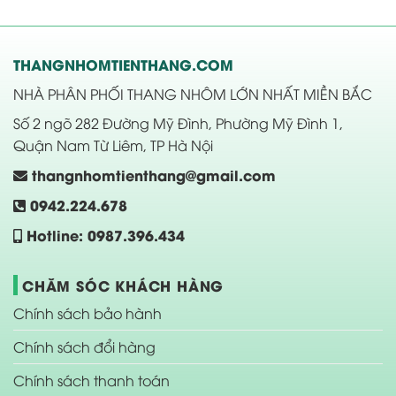
là:
tại
là:
tại
2,590,000 ₫.
là:
950,000 ₫.
là:
00 ₫.
2,150,000 ₫.
750,000 ₫.
THANGNHOMTIENTHANG.COM
NHÀ PHÂN PHỐI THANG NHÔM LỚN NHẤT MIỀN BẮC
Số 2 ngõ 282 Đường Mỹ Đình, Phường Mỹ Đình 1,
Quận Nam Từ Liêm, TP Hà Nội
thangnhomtienthang@gmail.com
0942.224.678
Hotline: 0987.396.434
CHĂM SÓC KHÁCH HÀNG
Chính sách bảo hành
Chính sách đổi hàng
Chính sách thanh toán