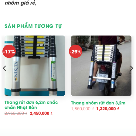
nhôm giá rẻ,
SẢN PHẨM TƯƠNG TỰ
-17%
-29%
Thang rút đơn 6,2m chắc
Thang nhôm rút đơn 3,2m
chắn Nhật Bản
Giá
Giá
1,850,000
₫
1,320,000
₫
gốc
hiện
Giá
Giá
2,950,000
₫
2,450,000
₫
là:
tại
gốc
hiện
1,850,000 ₫.
là:
là:
tại
1,320,00
2,950,000 ₫.
là:
00 ₫.
2,450,000 ₫.