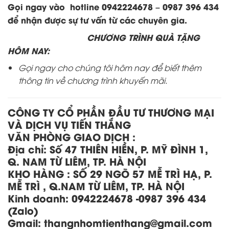
Gọi ngay vào hotline 0942224678 – 0987 396 434
để nhận được sự tư vấn từ các chuyên gia.
CHƯƠNG TRÌNH QUÀ TẶNG
HÔM NAY:
Gọi ngay cho chúng tôi hôm nay để biết thêm
thông tin về chương trình khuyến mãi.
CÔNG TY CỔ PHẦN ĐẦU TƯ THƯƠNG MẠI
VÀ DỊCH VỤ TIẾN THẮNG
VĂN PHÒNG GIAO DỊCH :
Địa chỉ:
Số 47 THIÊN HIỀN, P. MỸ ĐÌNH 1,
Q. NAM TỪ LIÊM, TP. HÀ NỘI
KHO HÀNG
:
SỐ 29 NGÕ 57 MỄ TRÌ HẠ, P.
MỄ TRÌ , Q.NAM TỪ LIÊM, TP. HÀ NỘI
Kinh doanh:
0942224678 -0987 396 434
(Zalo)
Gmail: thangnhomtienthang
@gmail.com