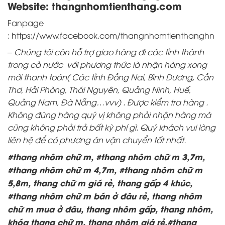
Website:
thangnhomtienthang.com
Fanpage
:
https://www.facebook.com/thangnhomtienthanghn
– Chúng tôi còn hỗ trợ giao hàng đi các tỉnh thành
trong cả nước với phương thức là nhận hàng xong
mới thanh toán( Các tỉnh Đồng Nai, Bình Dương, Cần
Thơ, Hải Phòng, Thái Nguyên, Quảng Ninh, Huế,
Quảng Nam, Đà Nẵng…vvv) . Được kiểm tra hàng .
Không đúng hàng quý vị không phải nhận hàng mà
cũng không phải trả bất kỳ phí gì. Quý khách vui lòng
liên hệ để có phương án vận chuyển tốt nhất.
#thang nhôm chữ m, #thang nhôm chữ m 3,7m,
#thang nhôm chữ m 4,7m, #thang nhôm chữ m
5,8m, thang chữ m giá rẻ, thang gấp 4 khúc,
#thang nhôm chữ m bán ở đâu rẻ, thang nhôm
chữ m mua ở đâu, thang nhôm gấp, thang nhôm,
khóa thang chữ m, thang nhôm giá rẻ,#thang