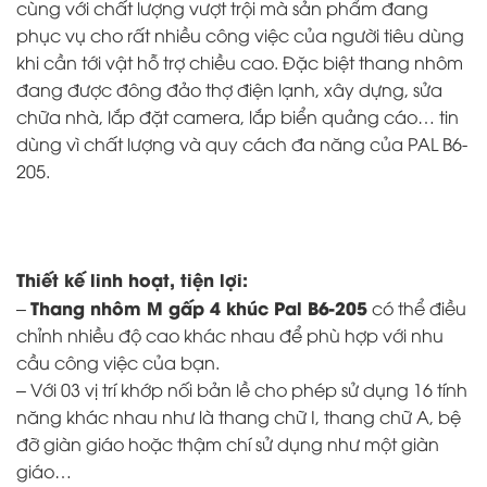
cùng với chất lượng vượt trội mà sản phẩm đang
phục vụ cho rất nhiều công việc của người tiêu dùng
khi cần tới vật hỗ trợ chiều cao. Đặc biệt thang nhôm
đang được đông đảo thợ điện lạnh, xây dựng, sửa
chữa nhà, lắp đặt camera, lắp biển quảng cáo… tin
dùng vì chất lượng và quy cách đa năng của PAL B6-
205.
Thiết kế linh hoạt, tiện lợi:
Thang nhôm M gấp 4 khúc Pal B6-205
–
có thể điều
chỉnh nhiều độ cao khác nhau để phù hợp với nhu
cầu công việc của bạn.
– Với 03 vị trí khớp nối bản lề cho phép sử dụng 16 tính
năng khác nhau như là thang chữ I, thang chữ A, bệ
đỡ giàn giáo hoặc thậm chí sử dụng như một giàn
giáo…