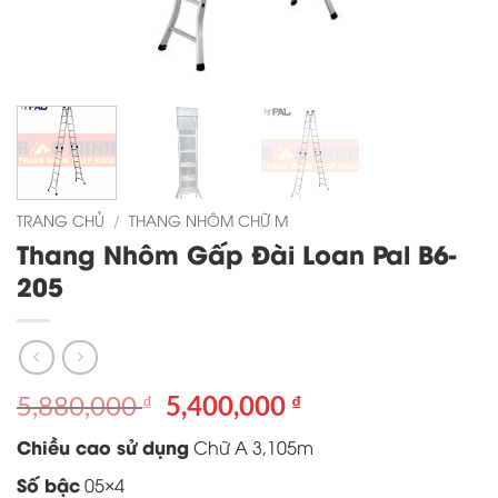
TRANG CHỦ
/
THANG NHÔM CHỮ M
Thang Nhôm Gấp Đài Loan Pal B6-
205
Giá
Giá
5,880,000
5,400,000
₫
₫
gốc
hiện
Chiều cao sử dụng
Chữ A 3,105m
là:
tại
5,880,000 ₫.
là:
Số bậc
05×4