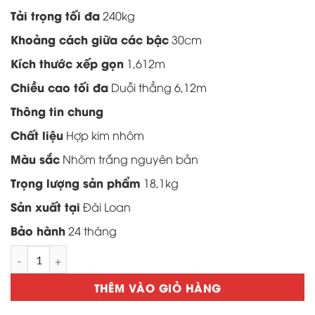
5,400,000 ₫.
Tải trọng tối đa
240kg
Khoảng cách giữa các bậc
30cm
Kích thước xếp gọn
1,612m
Chiều cao tối đa
Duỗi thẳng 6,12m
Thông tin chung
Chất liệu
Hợp kim nhôm
Màu sắc
Nhôm trắng nguyên bản
Trọng lượng sản phẩm
18,1kg
Sản xuất tại
Đài Loan
Bảo hành
24 tháng
Thang Nhôm Gấp Đài Loan Pal B6-205 số lượng
THÊM VÀO GIỎ HÀNG